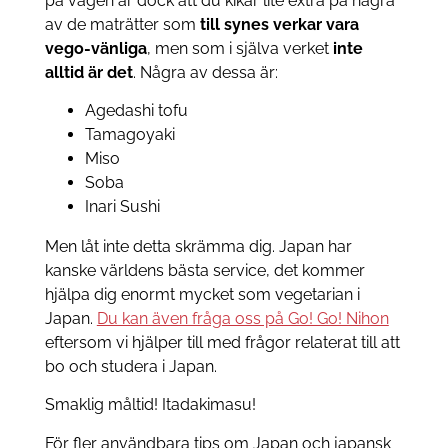
på vägen är dock att du kikar lite extra på några
av de maträtter som
till synes verkar vara
vego-vänliga
, men som i själva verket
inte
alltid är det
. Några av dessa är:
Agedashi tofu
Tamagoyaki
Miso
Soba
Inari Sushi
Men låt inte detta skrämma dig. Japan har
kanske världens bästa service, det kommer
hjälpa dig enormt mycket som vegetarian i
Japan.
Du kan även fråga oss på Go! Go! Nihon
eftersom vi hjälper till med frågor relaterat till att
bo och studera i Japan.
Smaklig måltid! Itadakimasu!
För fler användbara tips om Japan och japansk