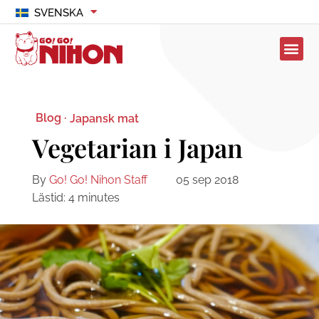
SVENSKA
Blog ·
Japansk mat
Vegetarian i Japan
By
Go! Go! Nihon Staff
05 sep 2018
Lästid:
4
minutes