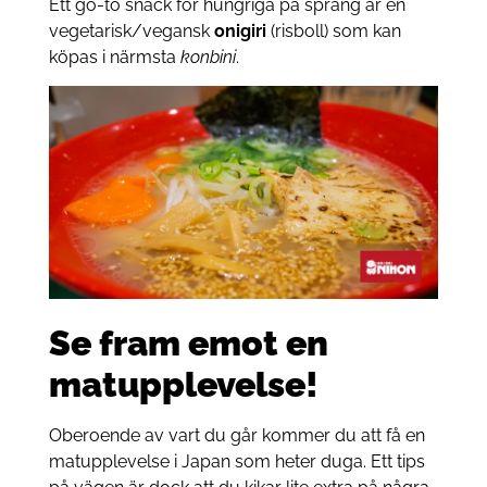
Ett go-to snack för hungriga på språng är en
vegetarisk/vegansk
onigiri
(risboll) som kan
köpas i närmsta
konbini
.
Se fram emot en
matupplevelse!
Oberoende av vart du går kommer du att få en
matupplevelse i Japan som heter duga. Ett tips