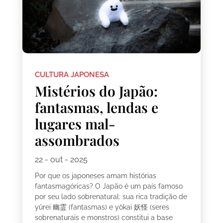
CULTURA JAPONESA
Mistérios do Japão:
fantasmas, lendas e
lugares mal-
assombrados
22 - out - 2025
Por que os japoneses amam histórias
fantasmagóricas? O Japão é um país famoso
por seu lado sobrenatural: sua rica tradição de
yūrei 幽霊 (fantasmas) e yōkai 妖怪 (seres
sobrenaturais e monstros) constitui a base