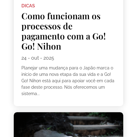
DICAS
Como funcionam os
processos de
pagamento com a Go!
Go! Nihon
24 - out - 2025
Planejar uma mudança para o Japão marca o
início de uma nova etapa da sua vida e a Go!
Go! Nihon está aqui para apoiar você em cada
fase deste processo. Nós oferecemos um
sistema...