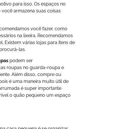
otivo para isso. Os espaços no
 você armazena suas coisas
recomendamos você fazer, como
essários na lixeira. Recomendamos
. Existem várias lojas para itens de
procurá-las.
upas
podem ser
uas roupas no guarda-roupa e
iente. Além disso, compre ou
pois é uma maneira muito útil de
 arrumada é super importante
crível o quão pequeno um espaço
a casa pequena é se organizar.