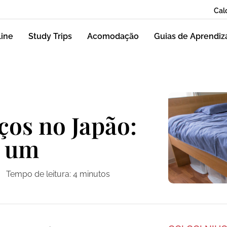
Cal
line
Study Trips
Acomodação
Guias de Aprendi
ços no Japão:
m um
Tempo de leitura:
4
minutos