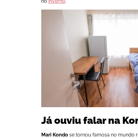
no
inverno
.
Já ouviu falar na K
Mari
Kondo
se tornou famosa no mundo r