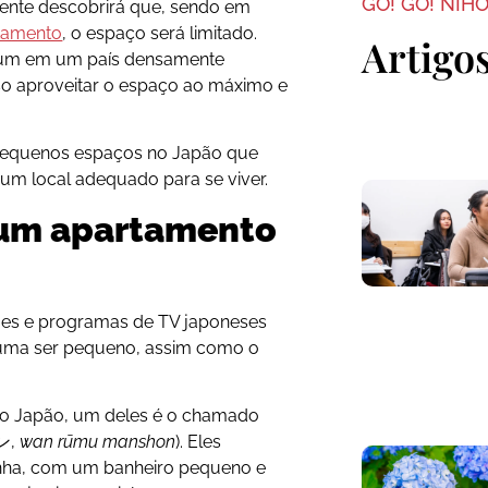
GO! GO! NIH
nte descobrirá que, sendo em
tamento
, o espaço será limitado.
Artigo
um em um país densamente
o aproveitar o espaço ao máximo e
pequenos espaços no Japão que
 um local adequado para se viver.
 um apartamento
mes e programas de TV japoneses
tuma ser pequeno, assim como o
o Japão, um deles é o chamado
ン,
wan rūmu manshon
). Eles
nha, com um banheiro pequeno e