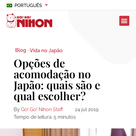
PORTUGUÊS
Blog ·
Vida no Japão
Opções de
acomodação no
Japão: quais são e
qual escolher?
By
Go! Go! Nihon Staff
24 jul 2019
Tempo de leitura:
5
minutos