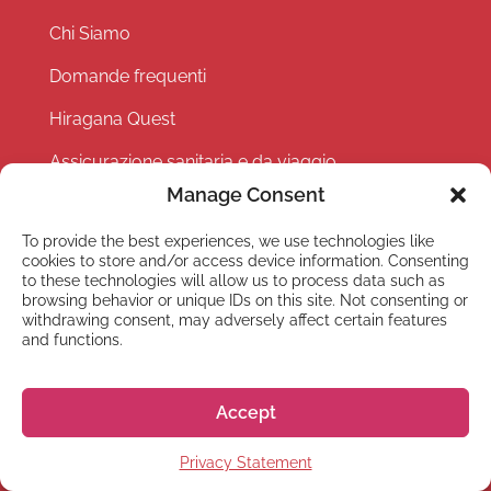
Chi Siamo
Domande frequenti
Hiragana Quest
Assicurazione sanitaria e da viaggio
Manage Consent
Lavora Con Noi
To provide the best experiences, we use technologies like
Eventi
cookies to store and/or access device information. Consenting
to these technologies will allow us to process data such as
Partner with us
browsing behavior or unique IDs on this site. Not consenting or
withdrawing consent, may adversely affect certain features
Privacy Policy
and functions.
Terms and Conditions
Accept
Privacy Statement