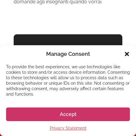
domande agli insegnanti quando vorrai.
GO! GO! NIHON
Manage Consent
Sei pronto a Vivere
To provide the best experiences, we use technologies like
e Studiare in
cookies to store and/or access device information. Consenting
Giappone?
to these technologies will allow us to process data such as
browsing behavior or unique IDs on this site. Not consenting or
withdrawing consent, may adversely affect certain features
and functions.
Contattaci
Accept
Privacy Statement