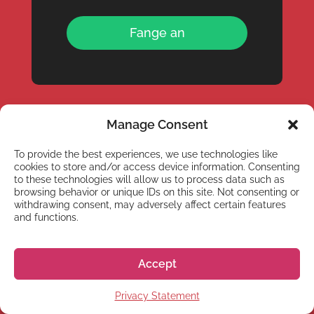
Fange an
Manage Consent
To provide the best experiences, we use technologies like
cookies to store and/or access device information. Consenting
to these technologies will allow us to process data such as
browsing behavior or unique IDs on this site. Not consenting or
withdrawing consent, may adversely affect certain features
and functions.
Geschäftszeiten: 10:00 – 13:00 & 14:00 – 18:00
Japan Standard Time
Accept
Telefon:
+81 50 5357 5358
Privacy Statement
Normalerweise benötigen wir 1 bis 3 Werktage,