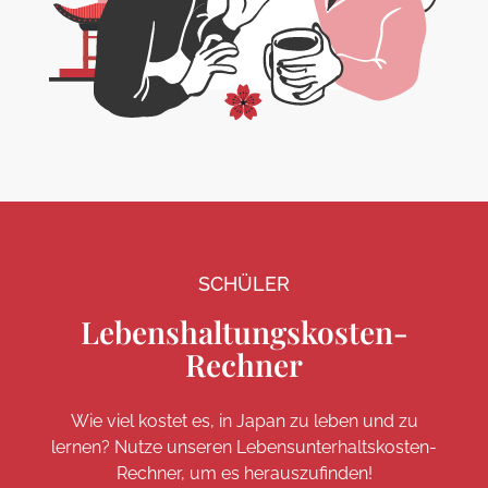
SCHÜLER
Lebenshaltungskosten-
Rechner
Wie viel kostet es, in Japan zu leben und zu
lernen? Nutze unseren Lebensunterhaltskosten-
Rechner, um es herauszufinden!