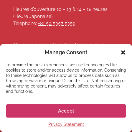
Heures d’ouverture 10 – 13 & 14 – 18 heures
(Heure Japonaise)
Téléphone:
+81 50 5357 5359
Nous vous répondons dans les 1 à 3 jours
ouvrés. Parfois nous prenons un peu plus de
Manage Consent
temps, mais rassurez-vous, nous vous re-
To provide the best experiences, we use technologies like
contacterons au plus vite !
cookies to store and/or access device information. Consenting
to these technologies will allow us to process data such as
browsing behavior or unique IDs on this site. Not consenting or
withdrawing consent, may adversely affect certain features
and functions.
LIENS
Accept
Cours en ligne
Privacy Statement
Webinaires et événements