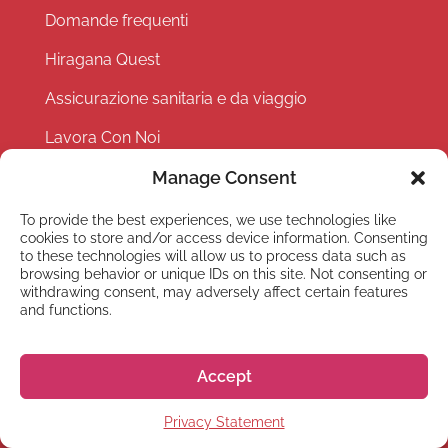
Domande frequenti
Hiragana Quest
Assicurazione sanitaria e da viaggio
Lavora Con Noi
Eventi
Manage Consent
Partner with us
To provide the best experiences, we use technologies like
cookies to store and/or access device information. Consenting
Privacy Policy
to these technologies will allow us to process data such as
browsing behavior or unique IDs on this site. Not consenting or
Terms and Conditions
withdrawing consent, may adversely affect certain features
and functions.
Accept
Privacy Statement