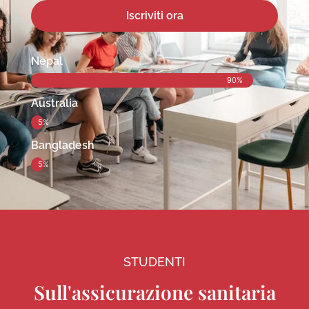
Iscriviti ora
Nepal
90%
Australia
5%
Bangladesh
5%
STUDENTI
Sull'assicurazione sanitaria