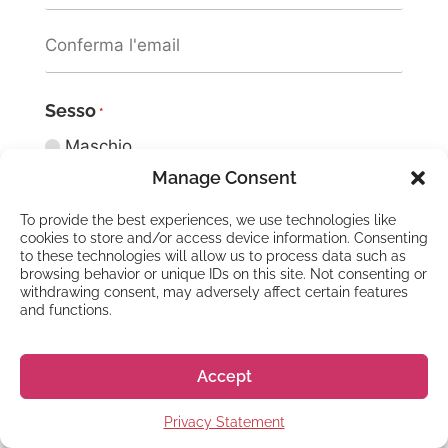
Sesso
*
Maschio
Femmina
Manage Consent
X/Preferisco non specificarlo
To provide the best experiences, we use technologies like
Data di nascita
*
cookies to store and/or access device information. Consenting
to these technologies will allow us to process data such as
browsing behavior or unique IDs on this site. Not consenting or
withdrawing consent, may adversely affect certain features
and functions.
Background scolastico
*
Accept
Quale titolo di studio possiedi?
Diploma delle medie
Privacy Statement
Qualifica professionale