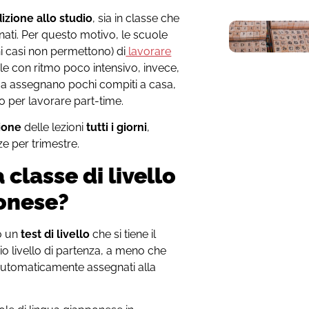
izione allo studio
, sia in classe che
nati. Per questo motivo, le scuole
ni casi non permettono) di
lavorare
le con ritmo poco intensivo, invece,
, ma assegnano pochi compiti a casa,
o per lavorare part-time.
ione
delle lezioni
tutti i giorni
,
e per trimestre.
 classe di livello
ponese?
o un
test di livello
che si tiene il
rio livello di partenza, a meno che
e automaticamente assegnati alla