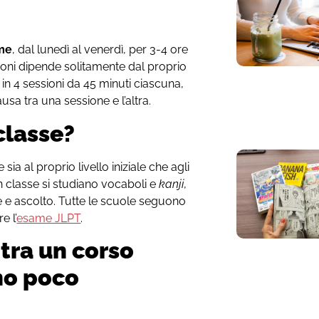
ime
, dal lunedì al venerdì, per 3-4 ore
ezioni dipende solitamente dal proprio
e in 4 sessioni da 45 minuti ciascuna,
sa tra una sessione e l’altra.
 classe?
sia al proprio livello iniziale che agli
in classe si studiano vocaboli e
kanji
,
e e ascolto. Tutte le scuole seguono
e l’
esame JLPT
.
 tra un corso
no poco