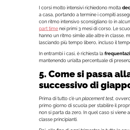
I corsi molto intensivi richiedono molta
ded
a casa, portando a termine i compiti asseg
con ritmo intensivo sconsigliano (o in alcu
part time
nei primi 3 mesi di corso. Le scuo
hanno un ritmo simile alle altre in classe
lasciando più tempo libero, incluso il temp
In entrambi i casi, è richiesta la
frequentaz
mantenendo un’alta percentuale di presenz
5. Come si passa alla
successivo di giap
Prima di tutto c’è un
placement test
, ovver
primo giorno di scuola per stabilire il prop
non si parta da zero. In quel caso si vien
classe principianti.