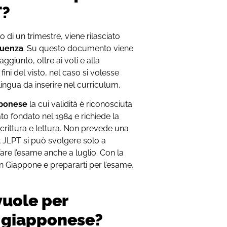
T?
 di un trimestre, viene rilasciato
equenza
. Su questo documento viene
aggiunto, oltre ai voti e alla
fini del visto, nel caso si volesse
lingua da inserire nel curriculum.
pponese
la cui validità è riconosciuta
ato fondato nel 1984 e richiede la
rittura e lettura. Non prevede una
est JLPT si può svolgere solo a
are l’esame anche a luglio. Con la
in Giappone e prepararti per l’esame,
vuole per
n giapponese?