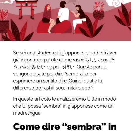
Se sei uno studente di giapponese, potresti aver
già incontrato parole come
rashii
らしい,
sou
そ
う,
mitai
みたい e
ppoi
っぽい. Queste parole
vengono usate per dire “sembra” o per
esprimere un sentito dire. Quindi qual è la
differenza tra rashii, sou, mitai e ppoi?
In questo articolo le analizzeremo tutte in modo
che tu possa “sembra” in giapponese come un
madrelingua.
Come dire “sembra” in