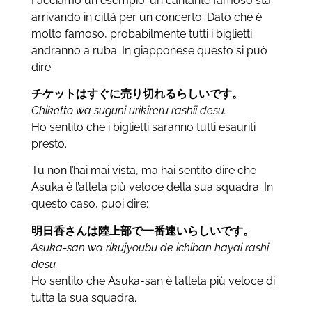
Facciamo un esempio: un cantante famoso sta
arrivando in città per un concerto. Dato che è
molto famoso, probabilmente tutti i biglietti
andranno a ruba. In giapponese questo si può
dire:
チケットはすぐに売り切れるらしいです
。
Chiketto wa suguni urikireru rashii desu.
Ho sentito che i biglietti saranno tutti esauriti
presto.
Tu non l’hai mai vista, ma hai sentito dire che
Asuka è l’atleta più veloce della sua squadra. In
questo caso, puoi dire:
明日香さんは陸上部で一番速いらしいです。
Asuka-san wa rikujyoubu de ichiban hayai rashi
desu.
Ho sentito che Asuka-san è l’atleta più veloce di
tutta la sua squadra.