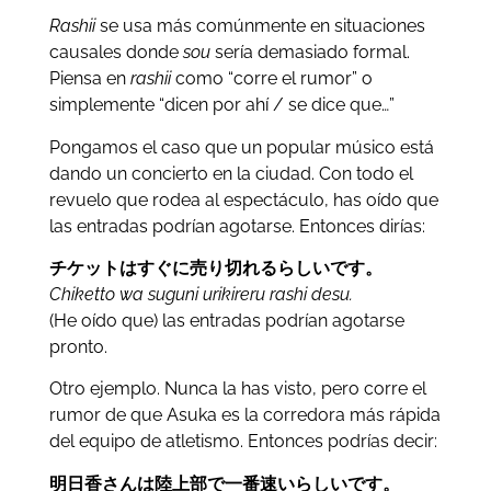
Rashii
se usa más comúnmente en situaciones
causales donde
sou
sería demasiado formal.
Piensa en
rashii
como “corre el rumor” o
simplemente “dicen por ahí / se dice que…”
Pongamos el caso que un popular músico está
dando un concierto en la ciudad. Con todo el
revuelo que rodea al espectáculo, has oído que
las entradas podrían agotarse. Entonces dirías:
チケットはすぐに売り切れるらしいです
。
Chiketto wa suguni urikireru rashi desu.
(He oído que) las entradas podrían agotarse
pronto.
Otro ejemplo. Nunca la has visto, pero corre el
rumor de que Asuka es la corredora más rápida
del equipo de atletismo. Entonces podrías decir:
明日香さんは陸上部で一番速いらしいです。