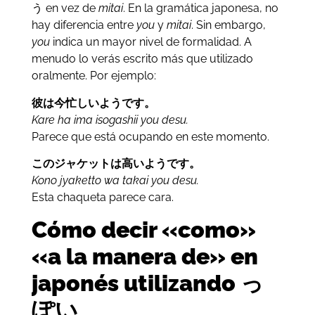
う en vez de
mitai
. En la gramática japonesa, no
hay diferencia entre
you
y
mitai
. Sin embargo,
you
indica un mayor nivel de formalidad. A
menudo lo verás escrito más que utilizado
oralmente. Por ejemplo:
彼は今忙しいようです。
Kare ha ima isogashii you desu.
Parece que está ocupando en este momento.
このジャケットは高いようです。
Kono jyaketto wa takai you desu.
Esta chaqueta parece cara.
Cómo decir «como»
«a la manera de» en
japonés utilizando っ
ぽい