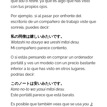
que
sou
o
rashii
, ya que es algo que has visto
con tus propios ojos.
Por ejemplo, si al pasar por enfrente del
escritorio de un compañero de trabajo viste que
sonreía, puedes decir:
私の同僚は嬉しいみたいです。
Watashi no douryo wa ureshi mitai desu.
Mi compañero parece contento.
O si estás pensando en comprar un ordenador
portátil y ves un modelo con un precio bastante
inferior a lo que has visto en otros lugares,
podrías decir:
このノートは安いみたいです。
Kono no-to wa yasui mitai desu.
Este portátil parece que está barato.
Es posible que también veas que se usa
you
よ