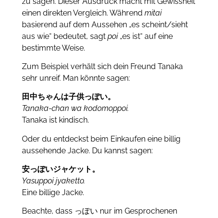
zu sagen.
Dieser Ausdruck macht mit Gewissheit
einen direkten Vergleich.
Während
mitai
basierend auf dem Aussehen „es scheint/sieht
aus wie“ bedeutet, sagt
poi
„es ist“ auf eine
bestimmte Weise.
Zum Beispiel verhält sich dein Freund Tanaka
sehr unreif.
Man könnte sagen:
田中ちゃんは子供っぽい。
Tanaka-chan wa kodomoppoi.
Tanaka ist kindisch.
Oder du entdeckst beim Einkaufen eine billig
aussehende Jacke.
Du kannst sagen:
安っぽいジャケット。
Yasuppoi jyaketto.
Eine billige Jacke.
Beachte, dass っぽい nur im Gesprochenen