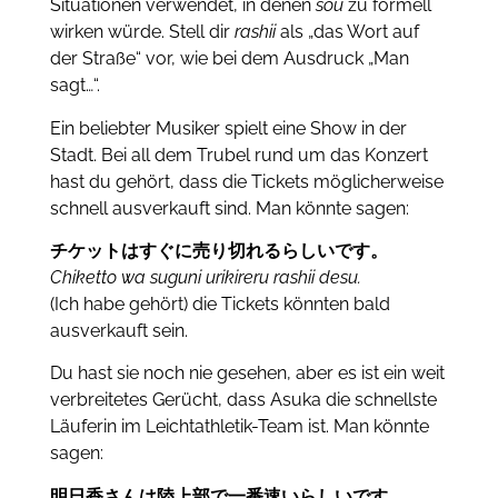
Situationen verwendet, in denen
sou
zu formell
wirken würde.
Stell dir
rashii
als „das Wort auf
der Straße“ vor, wie bei dem Ausdruck „Man
sagt…“.
Ein beliebter Musiker spielt eine Show in der
Stadt.
Bei all dem Trubel rund um das Konzert
hast du gehört, dass die Tickets möglicherweise
schnell ausverkauft sind.
Man könnte sagen:
チケットはすぐに売り切れるらしいです
。
Chiketto wa suguni urikireru rashii desu.
(Ich habe gehört) die Tickets könnten bald
ausverkauft sein.
Du hast sie noch nie gesehen, aber es ist ein weit
verbreitetes Gerücht, dass Asuka die schnellste
Läuferin im Leichtathletik-Team ist.
Man könnte
sagen:
明日香さんは陸上部で一番速いらしいです。