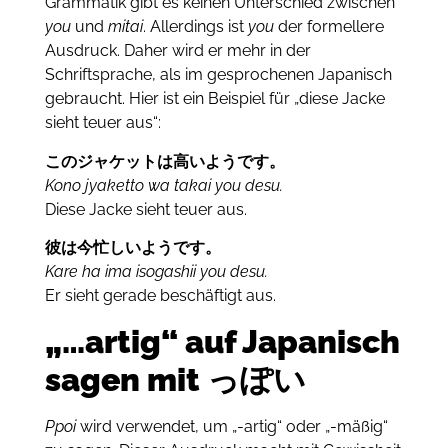
Grammatik gibt es keinen Unterschied zwischen
you
und
mitai
.
Allerdings ist
you
der formellere
Ausdruck.
Daher wird er mehr in der
Schriftsprache, als im gesprochenen Japanisch
gebraucht.
Hier ist ein Beispiel für „diese Jacke
sieht teuer aus“:
このジャケットは高いようです。
Kono jyaketto wa takai you desu.
Diese Jacke sieht teuer aus.
彼は今忙しいようです。
Kare ha ima isogashii you desu.
Er sieht gerade beschäftigt aus.
„…artig“ auf Japanisch
sagen mit っぽい
Ppoi
wird verwendet, um „-artig“ oder „-mäßig“