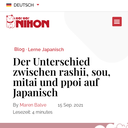
DEUTSCH
Blog ·
Lerne Japanisch
Der Unterschied
zwischen rashii, sou,
mitai und ppoi auf
Japanisch
By
Maren Balve
15 Sep. 2021
Lesezeit:
4
minutes