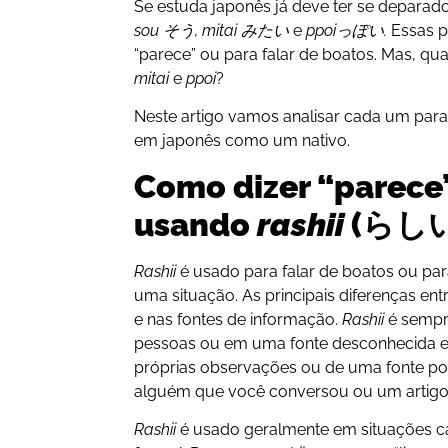
Se estuda japonês já deve ter se depar
sou そう, mitai みたい
e
ppoiっぽい.
Essas p
“parece” ou para falar de boatos. Mas, qua
mitai
e
ppoi
?
Neste artigo vamos analisar cada um par
em japonês como um nativo.
Como dizer “parece
usando
rashii
(らしい
Rashii
é usado para falar de boatos ou pa
uma situação. As principais diferenças ent
e nas fontes de informação.
Rashii
é sempr
pessoas ou em uma fonte desconhecida 
próprias observações ou de uma fonte possí
alguém que você conversou ou um artigo 
Rashii
é usado geralmente em situações 