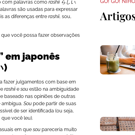
GO! GO! NIH
ado com palavras como
rashii らしい,
alavras são usadas para expressar
Artigo
is as diferenças entre
rashii
, sou,
a que você possa fazer observações
” em japonês
)
ra fazer julgamentos com base em
re
rashii
e
sou
estão na ambiguidade
e baseado nas opiniões de outras
e ambígua.
Sou
pode partir de suas
vel de ser identificada (ou seja,
que você leu).
casuais em que
sou
pareceria muito