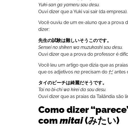
Yuki-san ga yameru sou desu.
Ouvi dizer que a Yuki vai sair (da empresa).
Você ouviu de um ex-aluno que a prova do 
dizer:
先生の試験は難しいそうこのです。
Sensei no shiken wa muzukashi sou desu.
Ouvi dizer que a prova do professor é difíci
Você leu um artigo que dizia que as praias
que os adjetivos
na
precisam do だ antes 
タイのビーチは綺麗だそうです。
Tai no bi-chi wa kirei da sou desu.
Ouvi dizer que as praias da Tailândia são li
Como dizer “parece
com
mitai
(みたい)