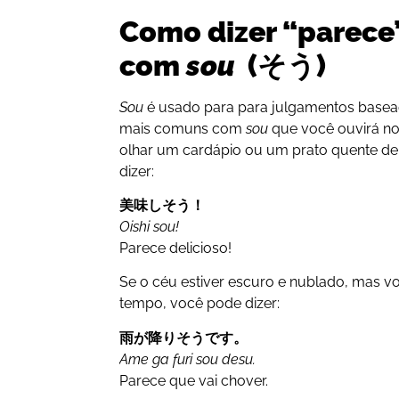
Como dizer “parece
com
sou
(そう)
Sou
é usado para para julgamentos basea
mais comuns com
sou
que você ouvirá no 
olhar um cardápio ou um prato quente d
dizer:
美味しそう！
Oishi sou!
Parece delicioso!
Se o céu estiver escuro e nublado, mas v
tempo, você pode dizer:
雨が降りそうです。
Ame ga furi sou desu.
Parece que vai chover.