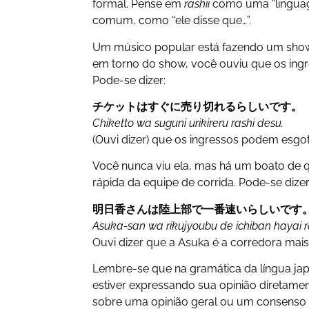
formal.
Pense em
rashii
como uma “lingua
comum, como “ele disse que…”.
Um músico popular está fazendo um show
em torno do show, você ouviu que os ing
Pode-se dizer:
チケットはすぐに売り切れるらしいです
。
Chiketto wa suguni urikireru rashi desu.
(Ouvi dizer) que os ingressos podem esgo
Você nunca viu ela, mas há um boato de 
rápida da equipe de corrida. Pode-se dizer
明日香さんは陸上部で一番速いらしいです
Asuka-san wa rikujyoubu de ichiban hayai r
Ouvi dizer que a Asuka é a corredora mais
Lembre-se que na gramática da língua ja
estiver expressando sua opinião diretamen
sobre uma opinião geral ou um consenso 