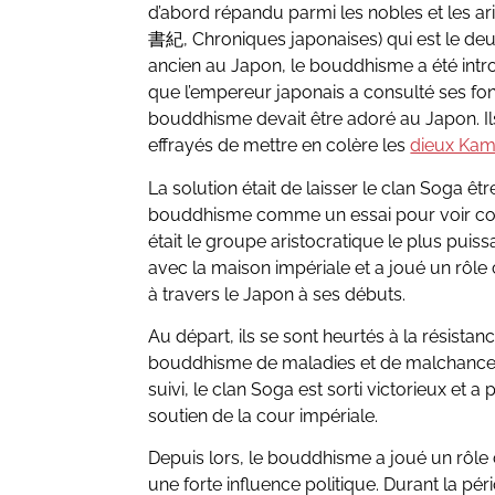
d’abord répandu parmi les nobles et les ar
書紀, Chroniques japonaises) qui est le de
ancien au Japon, le bouddhisme a été intr
que l’empereur japonais a consulté ses fonc
bouddhisme devait être adoré au Japon. Ils 
effrayés de mettre en colère les
dieux Kam
La solution était de laisser le clan Soga êt
bouddhisme comme un essai pour voir comm
était le groupe aristocratique le plus puiss
avec la maison impériale et a joué un rôle
à travers le Japon à ses débuts.
Au départ, ils se sont heurtés à la résistan
bouddhisme de maladies et de malchance.
suivi, le clan Soga est sorti victorieux et
soutien de la cour impériale.
Depuis lors, le bouddhisme a joué un rôle c
une forte influence politique. Durant la pér