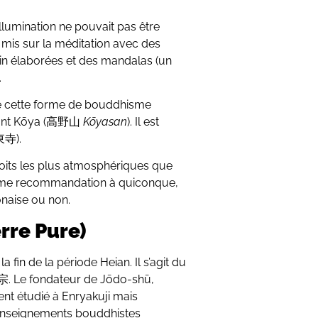
llumination ne pouvait pas être
it mis sur la méditation avec des
ain élaborées et des mandalas (un
.
de cette forme de bouddhisme
mont Kōya (高野山
Kōyasan
). Il est
東寺).
roits les plus atmosphériques que
norme recommandation à quiconque,
onaise ou non.
rre Pure)
 fin de la période Heian. Il s’agit du
Le fondateur de Jōdo-shū,
t étudié à Enryakuji mais
 enseignements bouddhistes