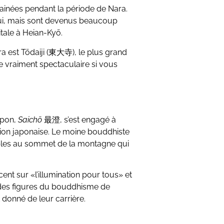
rainées pendant la période de Nara.
hui, mais sont devenus beaucoup
itale à Heian-Kyō.
a est Tōdaiji (東大寺), le plus grand
 vraiment spectaculaire si vous
apon,
Saichō
最澄, s’est engagé à
ation japonaise. Le moine bouddhiste
ples au sommet de la montagne qui
nt sur «l’illumination pour tous» et
ndes figures du bouddhisme de
 donné de leur carrière.