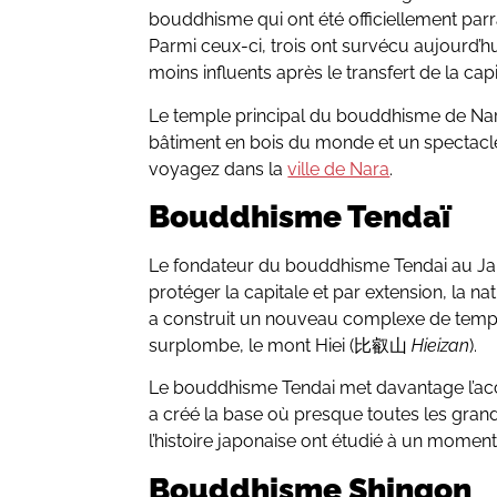
bouddhisme qui ont été officiellement par
Parmi ceux-ci, trois ont survécu aujourd’
moins influents après le transfert de la cap
Le temple principal du bouddhisme de Nar
bâtiment en bois du monde et un spectacle
voyagez dans la
ville de Nara
.
Bouddhisme Tendaï
Le fondateur du bouddhisme Tendai au J
protéger la capitale et par extension, la n
a construit un nouveau complexe de tem
surplombe, le mont Hiei (比叡山
Hieizan
).
Le bouddhisme Tendai met davantage l’acce
a créé la base où presque toutes les gra
l’histoire japonaise ont étudié à un moment
Bouddhisme Shingon