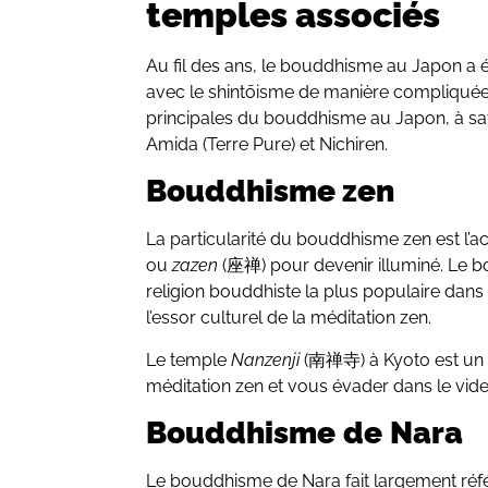
temples associés
Au fil des ans, le bouddhisme au Japon a é
avec le shintōisme de manière compliquée. 
principales du bouddhisme au Japon, à savo
Amida (Terre Pure) et Nichiren.
Bouddhisme zen
La particularité du bouddhisme zen est l’ac
ou
zazen
(座禅) pour devenir illuminé. Le b
religion bouddhiste la plus populaire dans
l’essor culturel de la méditation zen.
Le temple
Nanzenji
(南禅寺) à Kyoto est un 
méditation zen et vous évader dans le vide
Bouddhisme
de
Nara
Le bouddhisme de Nara fait largement réfé