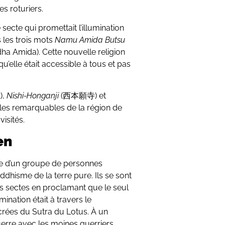
es roturiers.
secte qui promettait l’illumination
 les trois mots
Namu Amida Butsu
 Amida). Cette nouvelle religion
elle était accessible à tous et pas
),
Nishi-Honganji
(西本願寺) et
s remarquables de la région de
visités.
en
se d’un groupe de personnes
hisme de la terre pure. Ils se sont
es sectes en proclamant que le seul
mination était à travers le
crées du Sutra du Lotus. À un
erre avec les moines guerriers