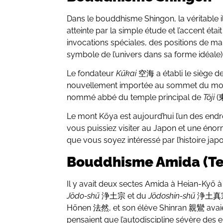
Dans le bouddhisme Shingon, la véritable i
atteinte par la simple étude et l’accent éta
invocations spéciales, des positions de m
symbole de l’univers dans sa forme idéale)
Le fondateur
Kūkai
空海 a établi le siège 
nouvellement importée au sommet du 
nommé abbé du temple principal de
Tōji
(
Le mont Kōya est aujourd’hui l’un des end
vous puissiez visiter au Japon et une é
que vous soyez intéressé par l’histoire jap
Bouddhisme Amida (Te
Il y avait deux sectes Amida à Heian-Kyō à la
Jōdo-shū
浄土宗 et du
Jōdoshin-shū
浄土真宗. 
Hōnen 法然, et son élève Shinran 親鸞 avaien
pensaient que l’autodiscipline sévère des