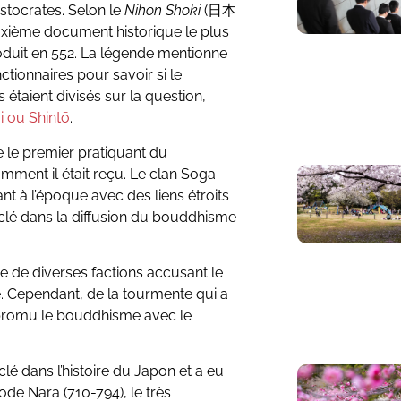
istocrates. Selon le
Nihon Shoki
(日本
uxième document historique le plus
oduit en 552. La légende mentionne
tionnaires pour savoir si le
étaient divisés sur la question,
i ou Shintō
.
re le premier pratiquant du
ent il était reçu. Le clan Soga
ant à l’époque avec des liens étroits
 clé dans la diffusion du bouddhisme
ce de diverses factions accusant le
 Cependant, de la tourmente qui a
 a promu le bouddhisme avec le
lé dans l’histoire du Japon et a eu
iode Nara (710-794), le très