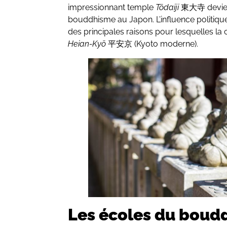
impressionnant temple
Tōdaiji
東大寺 devient
bouddhisme au Japon. L’influence politi
des principales raisons pour lesquelles la c
Heian-Kyō
平安京 (Kyoto moderne).
Les écoles du boudd