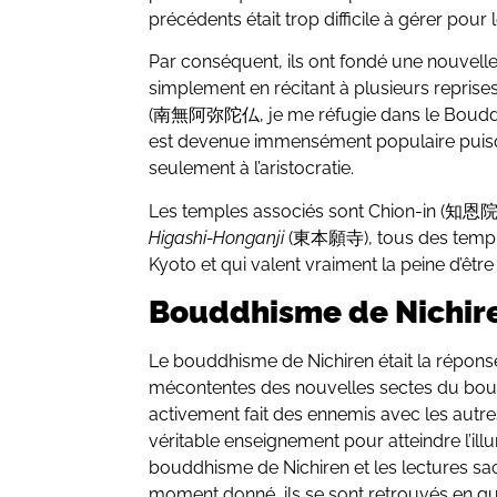
précédents était trop difficile à gérer pour l
Par conséquent, ils ont fondé une nouvelle 
simplement en récitant à plusieurs reprises
(南無阿弥陀仏, je me réfugie dans le Bouddha
est devenue immensément populaire puisqu’
seulement à l’aristocratie.
Les temples associés sont Chion-in (知恩院
Higashi-Honganji
(東本願寺), tous des temple
Kyoto et qui valent vraiment la peine d’être 
Bouddhisme de Nichir
Le bouddhisme de Nichiren était la répon
mécontentes des nouvelles sectes du boudd
activement fait des ennemis avec les autr
véritable enseignement pour atteindre l’illu
bouddhisme de Nichiren et les lectures sa
moment donné, ils se sont retrouvés en gu