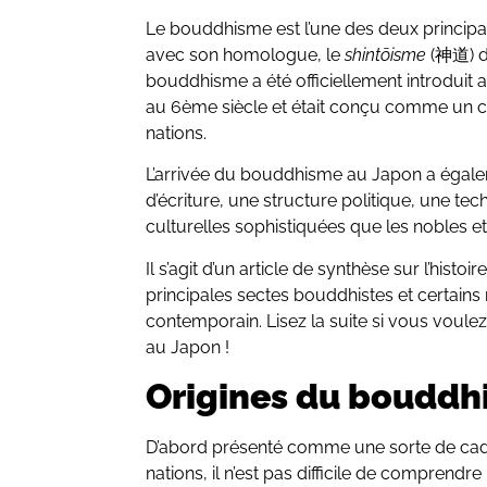
Le bouddhisme est l’une des deux principal
avec son homologue, le
shintōisme
(神道) d
bouddhisme a été officiellement introduit 
au 6ème siècle et était conçu comme un c
nations.
L’arrivée du bouddhisme au Japon a éga
d’écriture, une structure politique, une te
culturelles sophistiquées que les nobles et
Il s’agit d’un article de synthèse sur l’his
principales sectes bouddhistes et certains 
contemporain. Lisez la suite si vous voule
au Japon !
Origines du bouddh
D’abord présenté comme une sorte de cad
nations, il n’est pas difficile de comprend