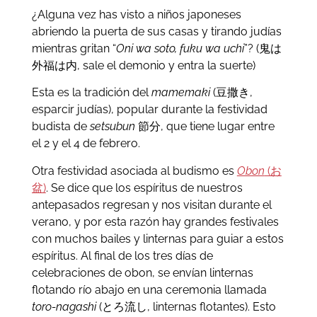
¿Alguna vez has visto a niños japoneses
abriendo la puerta de sus casas y tirando judías
mientras gritan “
Oni wa soto, fuku wa uchi
”? (鬼は
外福は内, sale el demonio y entra la suerte)
Esta es la tradición del
mamemaki
(豆撒き,
esparcir judías), popular durante la festividad
budista de
setsubun
節分, que tiene lugar entre
el 2 y el 4 de febrero.
Otra festividad asociada al budismo es
Obon
(お
盆)
. Se dice que los espíritus de nuestros
antepasados regresan y nos visitan durante el
verano, y por esta razón hay grandes festivales
con muchos bailes y linternas para guiar a estos
espíritus. Al final de los tres días de
celebraciones de obon, se envían linternas
flotando río abajo en una ceremonia llamada
toro-nagashi
(とろ流し, linternas flotantes). Esto