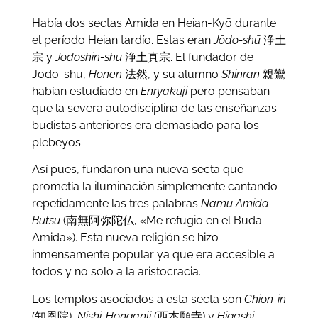
Había dos sectas Amida en Heian-Kyō durante
el período Heian tardío. Estas eran
Jōdo-shū
浄土
宗 y
Jōdoshin-shū
浄土真宗. El fundador de
Jōdo-shū,
Hōnen
法然, y su alumno
Shinran
親鸞
habían estudiado en
Enryakuji
pero pensaban
que la severa autodisciplina de las enseñanzas
budistas anteriores era demasiado para los
plebeyos.
Así pues, fundaron una nueva secta que
prometía la iluminación simplemente cantando
repetidamente las tres palabras
Namu Amida
Butsu
(南無阿弥陀仏, «Me refugio en el Buda
Amida»). Esta nueva religión se hizo
inmensamente popular ya que era accesible a
todos y no solo a la aristocracia.
Los templos asociados a esta secta son
Chion-in
(知恩院),
Nishi-Honganji
(西本願寺) y
Higashi-