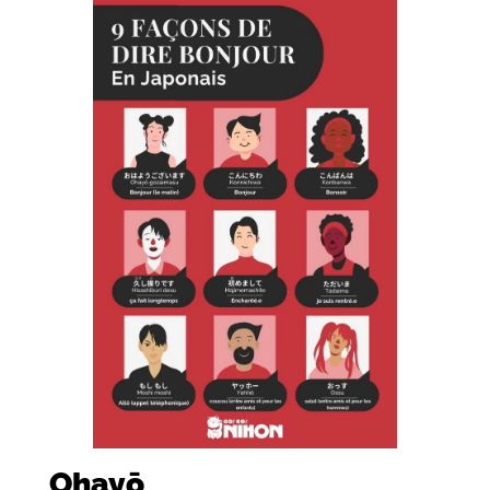
Ohay
ō