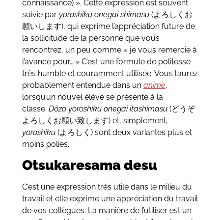
connaissance) ». Cette expression est souvent
suivie par
yoroshiku onegai shimasu
(よろしくお
願いします), qui exprime l’appréciation future de
la sollicitude de la personne que vous
rencontrez, un peu comme « je vous remercie à
l’avance pour… » C’est une formule de politesse
très humble et couramment utilisée. Vous l’aurez
probablement entendue dans un
anime
,
lorsqu’un nouvel élève se présente à la
classe.
Dōzo yoroshiku onegai itashimasu
(どうぞ
よろしくお願い致します) et, simplement,
yoroshiku
(よろしく) sont deux variantes plus et
moins polies.
Otsukaresama desu
C’est une expression très utile dans le milieu du
travail et elle exprime une appréciation du travail
de vos collègues. La manière de l’utiliser est un