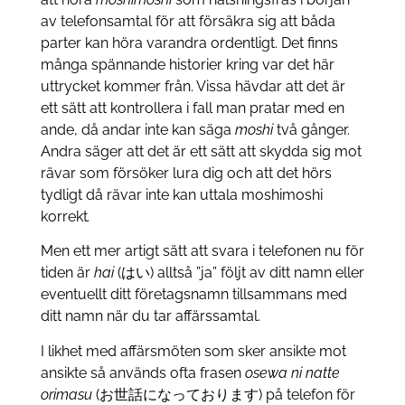
av telefonsamtal för att försäkra sig att båda
parter kan höra varandra ordentligt. Det finns
många spännande historier kring var det här
uttrycket kommer från. Vissa hävdar att det är
ett sätt att kontrollera i fall man pratar med en
ande, då andar inte kan säga
moshi
två gånger.
Andra säger att det är ett sätt att skydda sig mot
rävar som försöker lura dig och att det hörs
tydligt då rävar inte kan uttala moshimoshi
korrekt
.
Men ett mer artigt sätt att svara i telefonen nu för
tiden är
hai
(はい) alltså ”ja” följt av ditt namn eller
eventuellt ditt företagsnamn tillsammans med
ditt namn när du tar affärssamtal.
I likhet med affärsmöten som sker ansikte mot
ansikte så används ofta frasen
osewa ni natte
orimasu
(お世話になっております) på telefon för