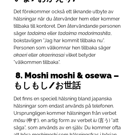
Det förekommer också ett liknande utbyte av
hälsningar när du återvänder hem eller kommer
tillbaka till kontoret. Den återvändande personen
säger
tadaima
eller
tadaima modorimashita
,
bokstavligen ”Jag har kommit tillbaka nu”.
Personen som välkomnar hen tillbaka säger
okaeri
eller
okaerinasai
vilket betyder
”välkommen tillbaka”.
8.
Moshi moshi & osewa –
もしもし/お世話
Det finns en speciell hälsning bland japanska
hälsningar som endast används på telefonen.
Ursprungligen kommer hälsningen från verbet
mōsu
(申す), en artig form av verbet
iu
(言う) ”att
säga”, som används av en själv. Du kommer ofta
att höra
moshimoshi
som hälsningsfras i början