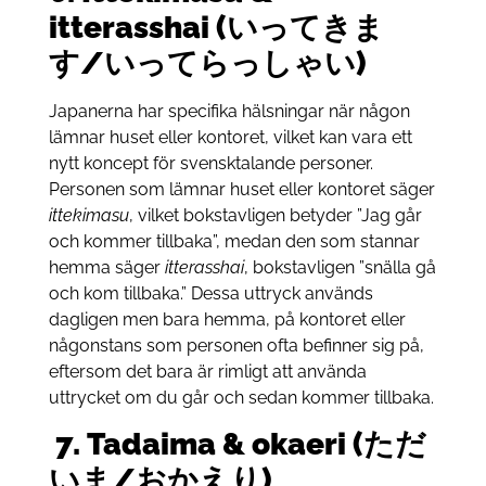
itterasshai (いってきま
す/いってらっしゃい)
Japanerna har specifika hälsningar när någon
lämnar huset eller kontoret, vilket kan vara ett
nytt koncept för svensktalande personer.
Personen som lämnar huset eller kontoret säger
ittekimasu
, vilket bokstavligen betyder ”Jag går
och kommer tillbaka”, medan den som stannar
hemma säger
itterasshai
, bokstavligen ”snälla gå
och kom tillbaka.” Dessa uttryck används
dagligen men bara hemma, på kontoret eller
någonstans som personen ofta befinner sig på,
eftersom det bara är rimligt att använda
uttrycket om du går och sedan kommer tillbaka.
7.
Tadaima & okaeri (ただ
いま/おかえり)