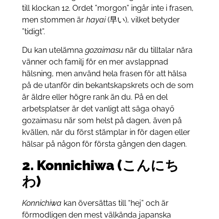
till klockan 12. Ordet ”morgon” ingår inte i frasen,
men stommen är
hayai
(早い), vilket betyder
”tidigt”.
Du kan utelämna
gozaimasu
när du tilltalar nära
vänner och familj för en mer avslappnad
hälsning, men använd hela frasen för att hälsa
på de utanför din bekantskapskrets och de som
är äldre eller högre rank än du. På en del
arbetsplatser är det vanligt att säga ohayō
gozaimasu när som helst på dagen, även på
kvällen, när du först stämplar in för dagen eller
hälsar på någon för första gången den dagen.
2. Konnichiwa (こんにち
わ)
Konnichiwa
kan översättas till “hej” och är
förmodligen den mest välkända japanska