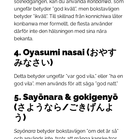
solnedgången, kan du använda
konbanwa
, som
ungefär betyder ”god kväll”, men bokstavligen
betyder ”ikväll”. Till skillnad från konnichiwa låter
konbanwa mer formellt, de flesta använder
därför inte den hälsningen med sina nära
bekanta.
4.
Oyasumi nasai (おやす
みなさい)
Detta betyder ungefär ”var god vila,” eller ”ha en
god vila”, men används för att säga ”god natt.”
5.
Say
ōnara & gokigeny
ō
(さようなら/ごきげんよ
う)
Sayōnara
betyder bokstavligen ”om det är så”
och används inte, trots att många kanske tror