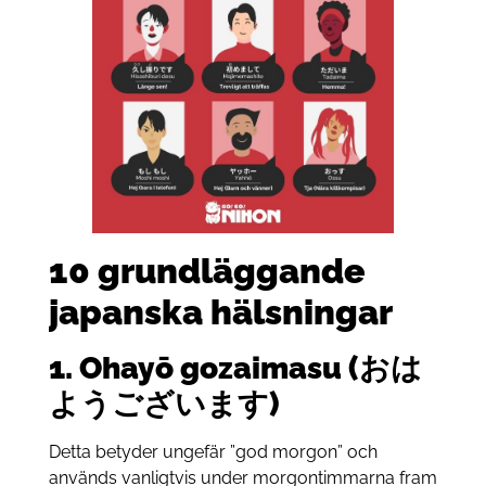
10 grundläggande
japanska hälsningar
1. Ohayō gozaimasu (おは
ようございます)
Detta betyder ungefär ”god morgon” och
används vanligtvis under morgontimmarna fram