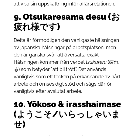
att visa sin uppskattning inför affärsrelationen.
9. Otsukaresama desu (お
疲れ様です)
Detta är förmodligen den vanligaste hälsningen
av japanska hälsningar på arbetsplatsen, men
den är ganska svår att översätta exakt.
Hälsningen kommer från verbet
tsukareru
(疲れ
る) som betyder ”att bli trött”. Det används
vanligtvis som ett tecken på erkännande av hårt
arbete och ömsesidigt stöd och sägs därför
vanligtvis efter avslutat arbete.
10. Yōkoso & irasshaimase
(ようこそ/いらっしゃいま
せ)