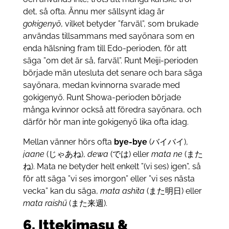
det, så ofta. Ännu mer sällsynt idag är
gokigenyō
, vilket betyder ”farväl”, som brukade
användas tillsammans med sayōnara som en
enda hälsning fram till Edo-perioden, för att
säga ”om det är så, farväl”. Runt Meiji-perioden
började män utesluta det senare och bara säga
sayōnara, medan kvinnorna svarade med
gokigenyō. Runt Showa-perioden började
många kvinnor också att föredra sayōnara, och
därför hör man inte gokigenyō lika ofta idag.
Mellan vänner hörs ofta
bye-bye
(バイバイ),
jaane
(じゃあね),
dewa
(では) eller
mata ne
(また
ね). Mata ne betyder helt enkelt ”(vi ses) igen”, så
för att säga ”vi ses imorgon” eller ”vi ses nästa
vecka” kan du säga,
mata ashita
(また明日) eller
mata raishū
(また来週).
6. Ittekimasu &