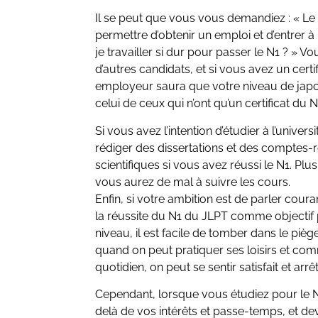
Il se peut que vous vous demandiez : « Le
permettre d’obtenir un emploi et d’entrer à 
je travailler si dur pour passer le N1 ? » 
d’autres candidats, et si vous avez un cert
employeur saura que votre niveau de japon
celui de ceux qui n’ont qu’un certificat du N
Si vous avez l’intention d’étudier à l’unive
rédiger des dissertations et des comptes-ren
scientifiques si vous avez réussi le N1. Plu
vous aurez de mal à suivre les cours.
Enfin, si votre ambition est de parler couram
la réussite du N1 du JLPT comme objectif p
niveau, il est facile de tomber dans le piè
quand on peut pratiquer ses loisirs et co
quotidien, on peut se sentir satisfait et ar
Cependant, lorsque vous étudiez pour le N
delà de vos intérêts et passe-temps, et de