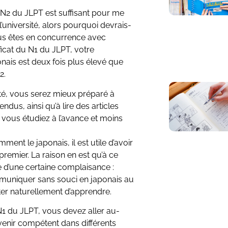
 N2 du JLPT est suffisant pour me
l’université, alors pourquoi devrais-
Vous êtes en concurrence avec
ificat du N1 du JLPT, votre
ais est deux fois plus élevé que
2.
rsité, vous serez mieux préparé à
dus, ainsi qu’à lire des articles
s vous étudiez à l’avance et moins
ment le japonais, il est utile d’avoir
remier. La raison en est qu’à ce
ge d’une certaine complaisance :
mmuniquer sans souci en japonais au
rêter naturellement d’apprendre.
1 du JLPT, vous devez aller au-
venir compétent dans différents