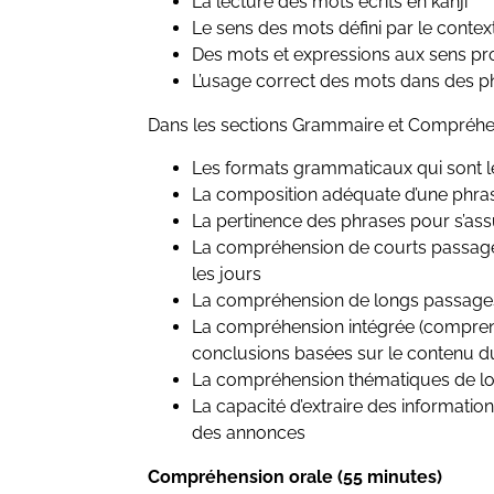
La lecture des mots écrits en kanji
Le sens des mots défini par le contex
Des mots et expressions aux sens p
L’usage correct des mots dans des p
Dans les sections Grammaire et Compréhens
Les formats grammaticaux qui sont l
La composition adéquate d’une phr
La pertinence des phrases pour s’assur
La compréhension de courts passages
les jours
La compréhension de longs passages 
La compréhension intégrée (comprendre
conclusions basées sur le contenu du
La compréhension thématiques de l
La capacité d’extraire des informati
des annonces
Compréhension orale (55 minutes)