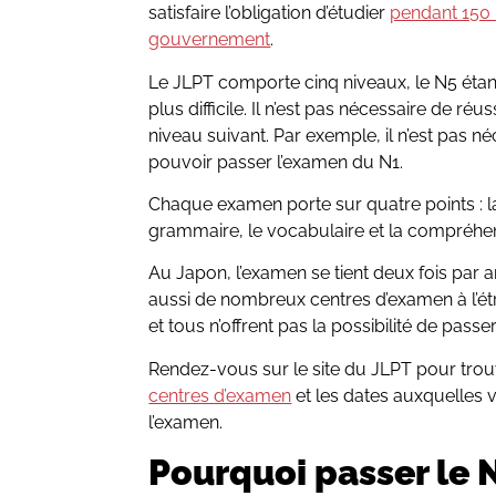
satisfaire l’obligation d’étudier
pendant 150 
gouvernement
.
Le JLPT comporte cinq niveaux, le N5 étant 
plus difficile. Il n’est pas nécessaire de ré
niveau suivant. Par exemple, il n’est pas né
pouvoir passer l’examen du N1.
Chaque examen porte sur quatre points : l
grammaire, le vocabulaire et la compréhen
Au Japon, l’examen se tient deux fois par an
aussi de nombreux centres d’examen à l’ét
et tous n’offrent pas la possibilité de passe
Rendez-vous sur le site du JLPT pour trouve
centres d’examen
et les dates auxquelles v
l’examen.
Pourquoi passer le 