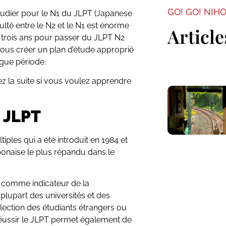
GO! GO! NIH
étudier pour le N1 du JLPT (Japanese
culté entre le N2 et le N1 est énorme
Article
t trois ans pour passer du JLPT N2
vous créer un plan d’étude approprié
ngue période.
z la suite si vous voulez apprendre
 JLPT
iples qui a été introduit en 1984 et
ponaise le plus répandu dans le
 comme indicateur de la
plupart des universités et des
sélection des étudiants étrangers ou
Réussir le JLPT permet également de