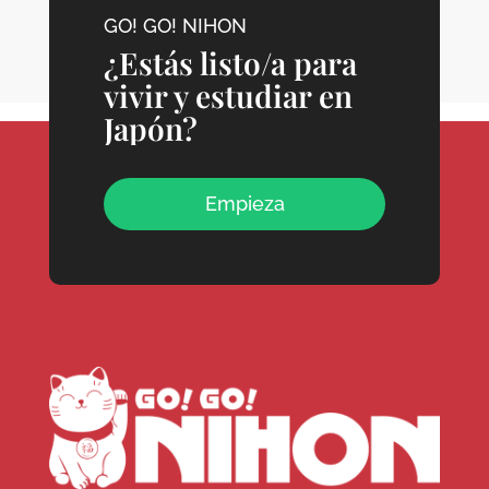
GO! GO! NIHON
¿Estás listo/a para
vivir y estudiar en
Japón?
Empieza