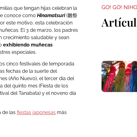
GO! GO! NIH
milias que tengan hijas celebran la
 se conoce como
H
inamatsuri
(雛祭
Artícu
Por este motivo, esta celebración
muñecas. El 3 de marzo, los padres
n crecimiento saludable y sean
to
exhibiendo muñecas
stres especiales.
los cinco festivales de temporada
as fechas de la suerte del
mes (Año Nuevo), el tercer día del
día del quinto mes (Fiesta de los
tival del Tanabata) y el noveno día
a de las
fiestas japonesas
más