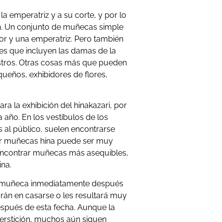
a emperatriz y a su corte, y por lo
ian. Un conjunto de muñecas simple
r y una emperatriz. Pero también
s que incluyen las damas de la
nistros. Otras cosas más que pueden
ueños, exhibidores de flores,
ra la exhibición del hinakazari, por
 año. En los vestíbulos de los
s al público, suelen encontrarse
ir muñecas hina puede ser muy
 encontrar muñecas más asequibles,
ina.
 la muñeca inmediatamente después
arán en casarse o les resultará muy
después de esta fecha. Aunque la
erstición, muchos aún siguen