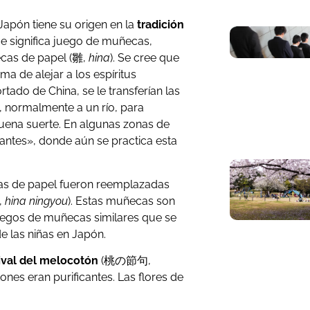
 Japón tiene su origen en la
tradición
e significa juego de muñecas,
cas de papel (雛,
hina
). Se cree que
ma de alejar a los espíritus
rtado de China, se le transferían las
, normalmente a un río, para
buena suerte. En algunas zonas de
tantes», donde aún se practica esta
cas de papel fueron reemplazadas
,
hina ningyou
). Estas muñecas son
uegos de muñecas similares que se
e las niñas en Japón.
ival del melocotón
(桃の節句,
ones eran purificantes. Las flores de