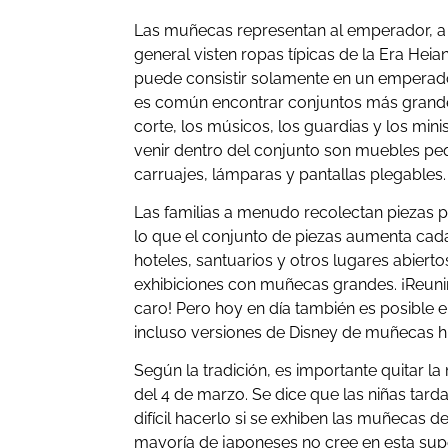
Las muñecas representan al emperador, a l
general visten ropas típicas de la Era He
puede consistir solamente en un emperado
es común encontrar conjuntos más grande
corte, los músicos, los guardias y los mi
venir dentro del conjunto son muebles peq
carruajes, lámparas y pantallas plegables.
Las familias a menudo recolectan piezas pa
lo que el conjunto de piezas aumenta cada
hoteles, santuarios y otros lugares abierto
exhibiciones con muñecas grandes. ¡Reun
caro! Pero hoy en día también es posible
incluso versiones de Disney de muñecas h
Según la tradición, es importante quitar
del 4 de marzo. Se dice que las niñas tard
difícil hacerlo si se exhiben las muñecas 
mayoría de japoneses no cree en esta sup