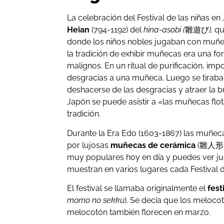
La celebración del Festival de las niñas en
Heian
(794-1192) del
hina-asobi (
雛遊び
),
qu
donde los niños nobles jugaban con muñe
la tradición de exhibir muñecas era una for
malignos. En un ritual de purificación, impo
desgracias a una muñeca. Luego se tiraba
deshacerse de las desgracias y atraer la 
Japón se puede asistir a «las muñecas flo
tradición.
Durante la Era Edo (1603-1867) las muñe
por lujosas
muñecas de cerámica
(雛人形
muy populares hoy en día y puedes ver j
muestran en varios lugares cada Festival d
El festival se llamaba originalmente el
fest
momo no sekku
). Se decía que los melocot
melocotón también florecen en marzo.