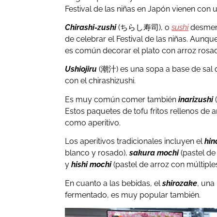
Festival de las niñas en Japón vienen con 
Chirashi-zushi
(ちらし寿司), o
sushi
desmenu
de celebrar el Festival de las niñas. Aunque
es común decorar el plato con arroz rosa
Ushiojiru
(潮汁) es una sopa a base de sal 
con el chirashizushi.
Es muy común comer también
inarizushi
Estos paquetes de tofu fritos rellenos de
como aperitivo.
Los aperitivos tradicionales incluyen el
hin
blanco y rosado),
sakura mochi
(pastel de
y
hishi mochi
(pastel de arroz con múltipl
En cuanto a las bebidas, el
shirozake
, una
fermentado, es muy popular también.