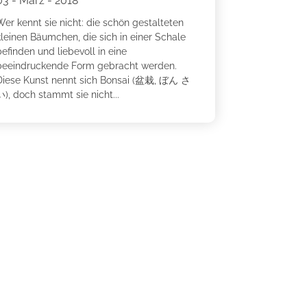
03 - März - 2018
Wer kennt sie nicht: die schön gestalteten
kleinen Bäumchen, die sich in einer Schale
efinden und liebevoll in eine
beeindruckende Form gebracht werden.
Diese Kunst nennt sich Bonsai (盆栽, ぼん さ
), doch stammt sie nicht...