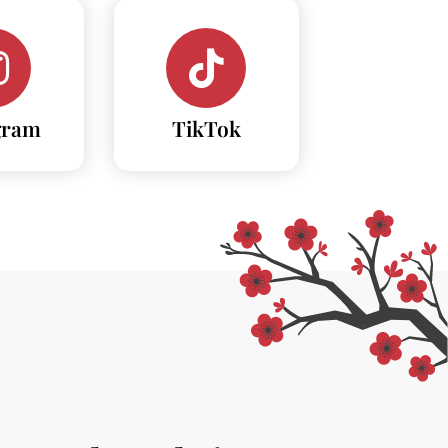
gram
TikTok