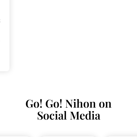
社
,
u
Go! Go! Nihon on
Social Media