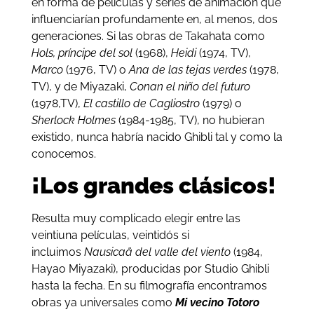
en forma de películas y series de animación que
influenciarían profundamente en, al menos, dos
generaciones. Si las obras de Takahata como
Hols, príncipe del sol
(1968),
Heidi
(1974, TV),
Marco
(1976, TV) o
Ana de las tejas verdes
(1978,
TV), y de Miyazaki,
Conan el niño del futuro
(1978,TV),
El castillo de Cagliostro
(1979) o
Sherlock Holmes
(1984-1985, TV), no hubieran
existido, nunca habría nacido Ghibli tal y como la
conocemos.
¡Los grandes clásicos!
Resulta muy complicado elegir entre las
veintiuna películas, veintidós si
incluimos
Nausicaä del valle del viento
(1984,
Hayao Miyazaki), producidas por Studio Ghibli
hasta la fecha. En su filmografía encontramos
obras ya universales como
Mi vecino Totoro