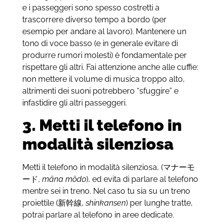
e i passeggeri sono spesso costretti a
trascorrere diverso tempo a bordo (per
esempio per andare al lavoro). Mantenere un
tono di voce basso (e in generale evitare di
produrre rumori molesti) è fondamentale per
rispettare gli altri. Fai attenzione anche alle cuffie:
non mettere il volume di musica troppo alto,
altrimenti dei suoni potrebbero “sfuggire” e
infastidire gli altri passeggeri.
3. Metti il telefono in
modalità silenziosa
Metti il telefono in modalità silenziosa, (
マナーモ
ード
,
māna mōdo
), ed evita di parlare al telefono
mentre sei in treno. Nel caso tu sia su un treno
proiettile (
新幹線
,
shinkansen
) per lunghe tratte,
potrai parlare al telefono in aree dedicate.