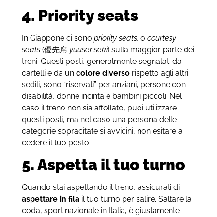
4. Priority seats
In Giappone ci sono
priority
seats,
o
courtesy
seats
(
優先席
yuusenseki
) sulla maggior parte dei
treni. Questi posti, generalmente segnalati da
cartelli e da un
colore diverso
rispetto agli altri
sedili, sono “riservati” per anziani, persone con
disabilità, donne incinta e bambini piccoli. Nel
caso il treno non sia affollato, puoi utilizzare
questi posti, ma nel caso una persona delle
categorie sopracitate si avvicini, non esitare a
cedere il tuo posto.
5. Aspetta il tuo turno
Quando stai aspettando il treno, assicurati di
aspettare
in fila
il tuo turno per salire. Saltare la
coda, sport nazionale in Italia, è giustamente