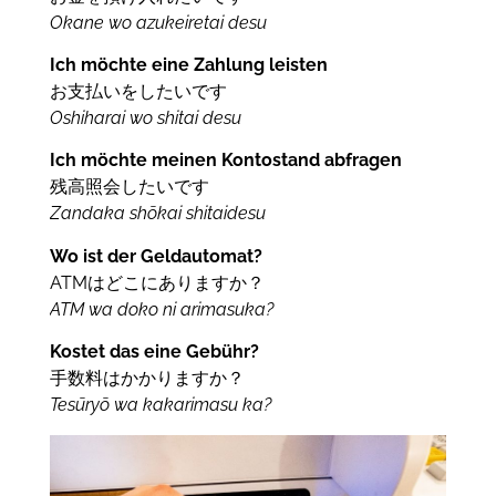
Okane wo azukeiretai desu
Ich möchte eine Zahlung leisten
お支払いをしたいです
Oshiharai wo shitai desu
Ich möchte meinen Kontostand abfragen
残高照会したいです
Zandaka shōkai shitaidesu
Wo ist der Geldautomat?
ATMはどこにありますか？
ATM wa doko ni arimasuka?
Kostet das eine Gebühr?
手数料はかかりますか？
Tesūryō wa kakarimasu ka?