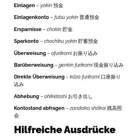
Einlagen
–
yokin
預金
Einlagenkonto
–
futsu yokin
普通預金
Ersparnisse
–
chokin
貯金
Sparkonto
–
chochiku yokin
貯蓄預金
Überweisung
–
ofurikomi
お振り込み
Barüberweisung
–
genkin furikomi
現金振り込み
Direkte Überweisung
–
kōza furikomi
口座振り
込み
Abhebung
–
ohikidashi
お引き出し
Kontostand abfragen
–
zandaka shōkai
残高照
会
Hilfreiche Ausdrücke