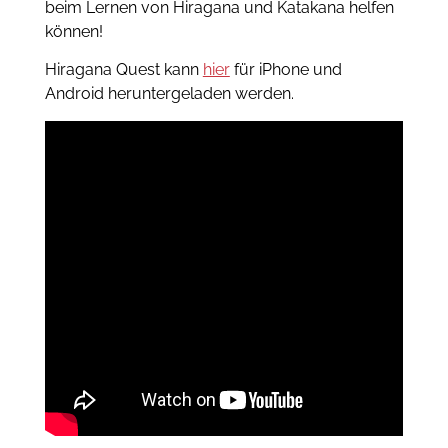
beim Lernen von Hiragana und Katakana helfen
können!
Hiragana Quest kann
hier
für iPhone und
Android heruntergeladen werden.