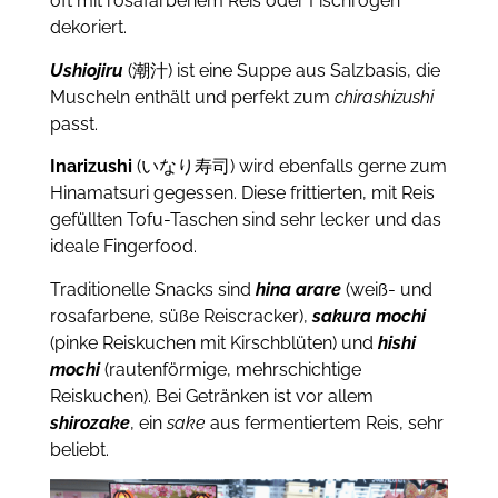
oft mit rosafarbenem Reis oder Fischrogen
dekoriert.
Ushiojiru
(潮汁) ist eine Suppe aus Salzbasis, die
Muscheln enthält und perfekt zum
chirashizushi
passt.
Inarizushi
(いなり寿司) wird ebenfalls gerne zum
Hinamatsuri gegessen. Diese frittierten, mit Reis
gefüllten Tofu-Taschen sind sehr lecker und das
ideale Fingerfood.
Traditionelle Snacks sind
hina arare
(weiß- und
rosafarbene, süße Reiscracker),
sakura mochi
(pinke Reiskuchen mit Kirschblüten) und
hishi
mochi
(rautenförmige, mehrschichtige
Reiskuchen). Bei Getränken ist vor allem
shirozake
, ein
sake
aus fermentiertem Reis, sehr
beliebt.