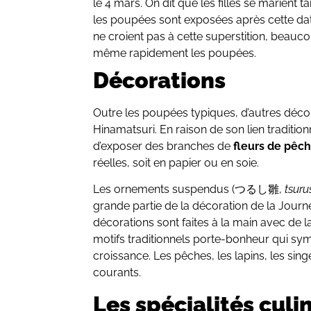
le 4 mars. On dit que les filles se marient ta
les poupées sont exposées après cette dat
ne croient pas à cette superstition, beau
même rapidement les poupées.
Décorations
Outre les poupées typiques, d’autres déco
Hinamatsuri. En raison de son lien tradition
d’exposer des branches de
fleurs de pêch
réelles, soit en papier ou en soie.
Les ornements suspendus (つるし雛,
tsuru
grande partie de la décoration de la Journ
décorations sont faites à la main avec de la s
motifs traditionnels porte-bonheur qui sym
croissance. Les pêches, les lapins, les sing
courants.
Les spécialités culi