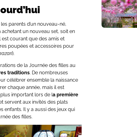
jourd’hui
u les parents d’un nouveau-né,
n achetant un nouveau set, soit en
l est courant que des amis et
’autres poupées et accessoires pour
kazari
).
brations de la Journée des filles au
es traditions
. De nombreuses
pour célébrer ensemble la naissance
lébrer chaque année, mais il est
plus important lors de l
a première
et servent aux invités des plats
s enfants. Il y a aussi des jeux qui
née des filles.