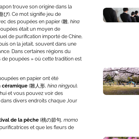
Japon trouve son origine dans la
び). Ce mot signifie jeu de
avec des poupées en papier (雛,
hina
s poupées était un moyen de
tuel de purification importé de Chine,
uis on la jetait, souvent dans une
hance. Dans certaines régions du
s de poupées » où cette tradition est
 poupées en papier ont été
 céramique
(雛人形,
hina ningyou
).
hui et vous pouvez voir des
dans divers endroits chaque Jour
tival de la pêche
(桃の節句,
momo
purificatrices et que les fleurs de