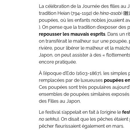
La célébration de la Journée des filles au 
tradition Heian (794-1192) de
hina-asobi
(雛遊
poupées, où les enfants nobles jouaient 
). On pense que la tradition d’exposer de
repousser les mauvais esprits
. Dans un ri
on transférait le malheur sur une poupée, p
rivière, pour libérer le malheur et la malc
Japon, on peut assister à des « flottement
encore pratiquée.
À l’époque d’Edo (1603-1867), les simples
remplacées par de luxueuses
poupées en
Ces poupées sont très populaires aujourd’
ensembles de poupées similaires exposés 
des Filles au Japon.
Le festival s’appelait en fait à l’origine le
fes
no sekku
). On disait que les pêches étaient 
pêcher fleurissaient également en mars.