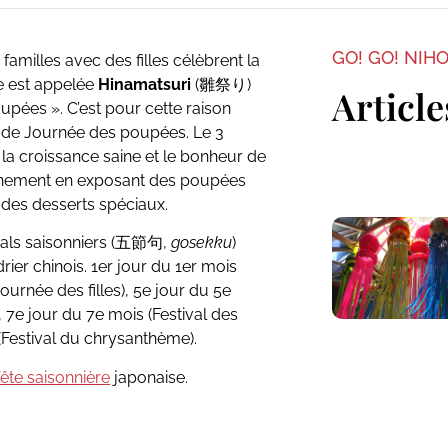
GO! GO! NIH
amilles avec des filles célèbrent la
e est appelée
Hinamatsuri
(雛祭り)
Article
poupées ». C’est pour cette raison
 de Journée des poupées. Le 3
 la croissance saine et le bonheur de
événement en exposant des poupées
t des desserts spéciaux.
tivals saisonniers (五節句,
gosekku
)
er chinois. 1er jour du 1er mois
Journée des filles), 5e jour du 5e
 7e jour du 7e mois (Festival des
 (Festival du chrysanthème).
fête saisonnière
japonaise.