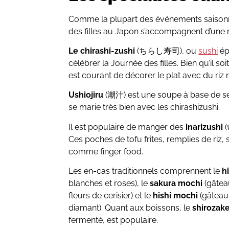
Comme la plupart des événements saisonni
des filles au Japon s’accompagnent d’une n
Le chirashi-zushi
(ちらし寿司), ou
sushi
ép
célébrer la Journée des filles. Bien qu’il soit
est courant de décorer le plat avec du riz
Ushiojiru
(潮汁) est une soupe à base de sel
se marie très bien avec les chirashizushi.
Il est populaire de manger des
inarizushi
(
Ces poches de tofu frites, remplies de riz,
comme finger food.
Les en-cas traditionnels comprennent le
h
blanches et roses), le
sakura mochi
(gâtea
fleurs de cerisier) et le
hishi mochi
(gâteau
diamant). Quant aux boissons, le
shirozak
fermenté, est populaire.