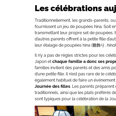
Les célébrations au
Traditionnellement, les grands-parents, o
fournissent un jeu de poupées hina. Soit e
transmettant leur propre set de poupées. I
d’autres parents offrent à la petite fille d
leur étalage de poupées hina (雛飾り,
hina
Il n’y a pas de règles strictes pour les célé
Japon et
chaque famille a donc ses propr
familles invitent des parents et des amis 
d’une petite fille. Il n’est pas rare de le cé
également habituel de faire un événement 
Journée des filles
. Les parents préparent 
traditionnels, ainsi que les plats préférés de
sont typiques pour la célébration de la Jour