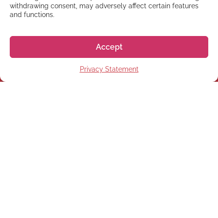
withdrawing consent, may adversely affect certain features
and functions.
Accept
Privacy Statement
NEWSLETTER
Registrati alla nostra
Newsletter
Registrati