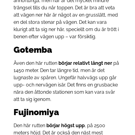
annorlunga, men här är det mycket mindre
trängsel tills du når toppen. Det är bra att veta
att vägen ner här är något av en grusslätt, med
en del stora stenar på vägen. Det kan vara
klurigt att ta sig ner här, speciellt om du är trött i
benen efter vägen upp – var försiktig.
Gotemba
Även den här rutten
börjar relativt långt ner
på
1450 meter. Den tar längre tid, men är det
lugnaste av spåren. Ungefär halvvägs upp går
upp- och nervägen isär. Det finns en grusbacke
nära den åttonde stationen som kan vara svår
att ta sig igenom.
Fujinomiya
Den här rutten
börjar högst upp
, på 2500
meters höjd. Det är också den näst mest