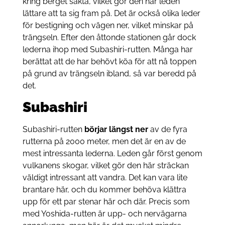
kring berget sakta, vilket gör den här leden
lättare att ta sig fram på. Det är också olika leder
för bestigning och vägen ner, vilket minskar på
trängseln. Efter den åttonde stationen går dock
lederna ihop med Subashiri-rutten. Många har
berättat att de har behövt köa för att nå toppen
på grund av trängseln ibland, så var beredd på
det.
Subashiri
Subashiri-rutten
börjar längst ner
av de fyra
rutterna på 2000 meter, men det är en av de
mest intressanta lederna. Leden går först genom
vulkanens skogar, vilket gör den här sträckan
väldigt intressant att vandra. Det kan vara lite
brantare här, och du kommer behöva klättra
upp för ett par stenar här och där. Precis som
med Yoshida-rutten är upp- och nervägarna