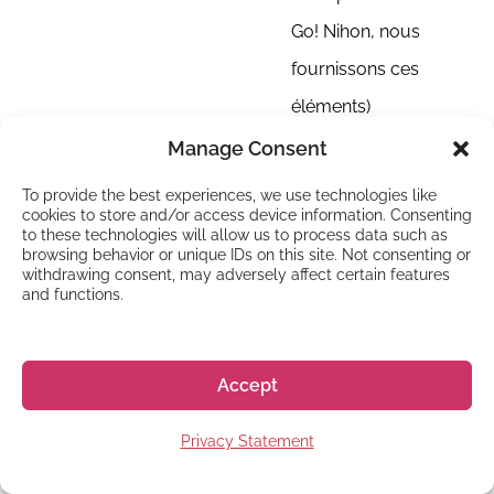
Go! Nihon, nous
fournissons ces
éléments)
Facteurs
Manage Consent
importants à
To provide the best experiences, we use technologies like
considérer pour
cookies to store and/or access device information. Consenting
bien choisir où
to these technologies will allow us to process data such as
browsing behavior or unique IDs on this site. Not consenting or
étudier au Japon
withdrawing consent, may adversely affect certain features
Pour faire le meilleur choix
and functions.
possible concernant votre
lieu d’études au Japon,
Accept
voici les principaux
éléments à prendre en
Privacy Statement
compte :