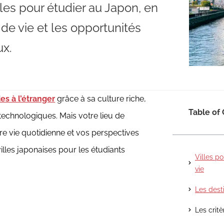
lles pour étudier au Japon, en
e de vie et les opportunités
ux.
es à l’étranger
grâce à sa culture riche,
Table of
technologiques. Mais votre lieu de
re vie quotidienne et vos perspectives
villes japonaises pour les étudiants
Villes p
vie
Les dest
Les critè