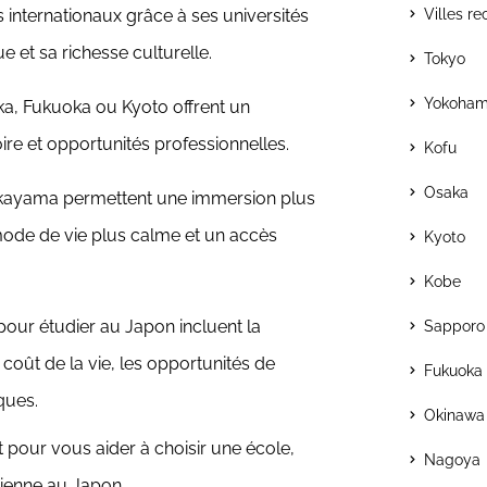
s internationaux grâce à ses universités
Villes r
 et sa richesse culturelle.
Tokyo
Yokoha
a, Fukuoka ou Kyoto offrent un
ire et opportunités professionnelles.
Kofu
Osaka
 Okayama permettent une immersion plus
mode de vie plus calme et un accès
Kyoto
Kobe
e pour étudier au Japon incluent la
Sapporo
coût de la vie, les opportunités de
Fukuoka
iques.
Okinawa
our vous aider à choisir une école,
Nagoya
dienne au Japon.