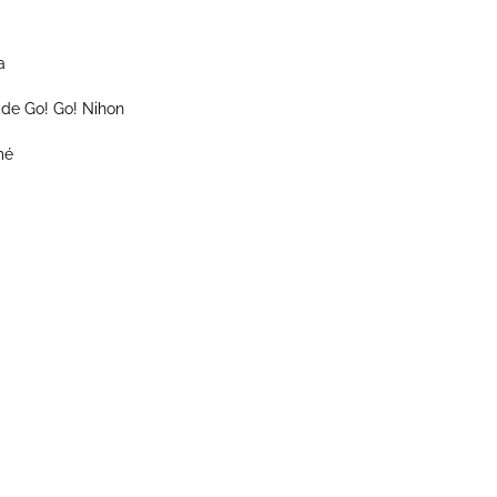
a
 de Go! Go! Nihon
mé