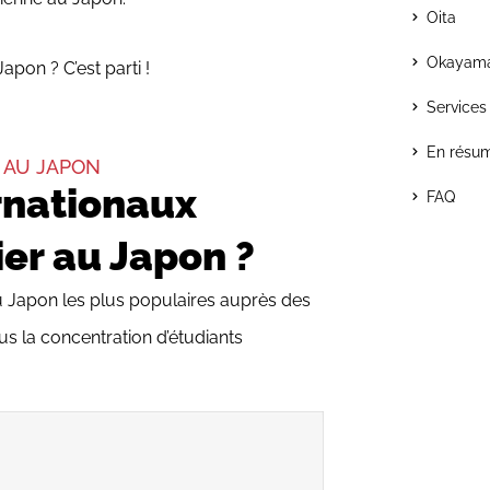
Oita
Okayam
apon ? C’est parti !
Services
En résu
 AU JAPON
rnationaux
FAQ
ier au Japon ?
 au Japon les plus populaires auprès des
lus la concentration d’étudiants