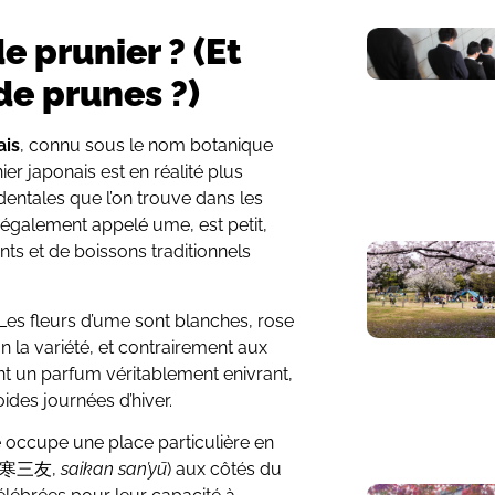
e prunier ? (Et
 de prunes ?)
ais
, connu sous le nom botanique
r japonais est en réalité plus
dentales que l’on trouve dans les
, également appelé ume, est petit,
ents et de boissons traditionnels
. Les fleurs d’ume sont blanches, rose
n la variété, et contrairement aux
ont un parfum véritablement enivrant,
ides journées d’hiver.
ume occupe une place particulière en
» (歳寒三友,
saikan san’yū
) aux côtés du