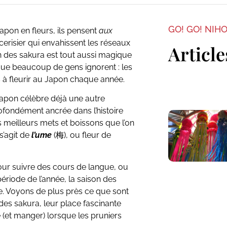
GO! GO! NIH
apon en fleurs, ils pensent
aux
cerisier qui envahissent les réseaux
Article
n des sakura est tout aussi magique
e que beaucoup de gens ignorent : les
es à fleurir au Japon chaque année.
e Japon célèbre déjà une autre
profondément ancrée dans l’histoire
meilleurs mets et boissons que l’on
s’agit de
l’ume
(梅), ou fleur de
ur suivre des cours de langue, ou
période de l’année, la saison des
e. Voyons de plus près ce que sont
 des sakura, leur place fascinante
ire (et manger) lorsque les pruniers