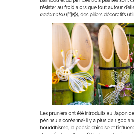
bambou et du pin. Ces trois plantes sont c
résister au froid alors que tout autour d’el
kadomatsu
(門松), des piliers décoratifs ut
Les pruniers ont été introduits au Japon d
péninsule coréenne) il y a plus de 1 500 
bouddhisme, la poésie chinoise et l’influen