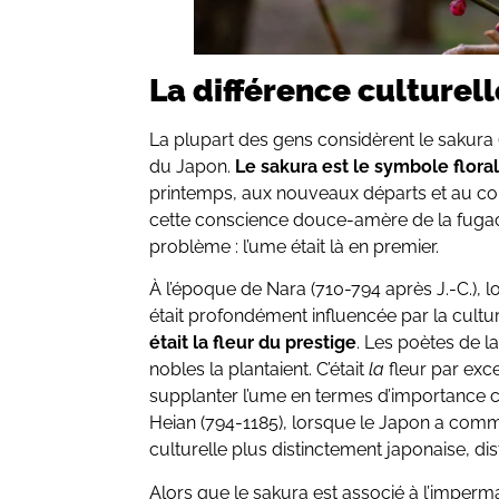
La différence culturell
La plupart des gens considèrent le sakura
du Japon.
Le sakura est le symbole flora
printemps, aux nouveaux départs et au c
cette conscience douce-amère de la fugaci
problème : l’ume était là en premier.
À l’époque de Nara (710-794 après J.-C.), 
était profondément influencée par la cultur
était la fleur du prestige
. Les poètes de la
nobles la plantaient. C’était
la
fleur par ex
supplanter l’ume en termes d’importance c
Heian (794-1185), lorsque le Japon a com
culturelle plus distinctement japonaise, dis
Alors que le sakura est associé à l’imperm