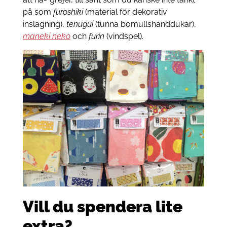
på som
furoshiki
(material för dekorativ
inslagning),
tenugui
(tunna bomullshanddukar),
maneki neko
och
furin
(vindspel).
Vill du spendera lite
extra?