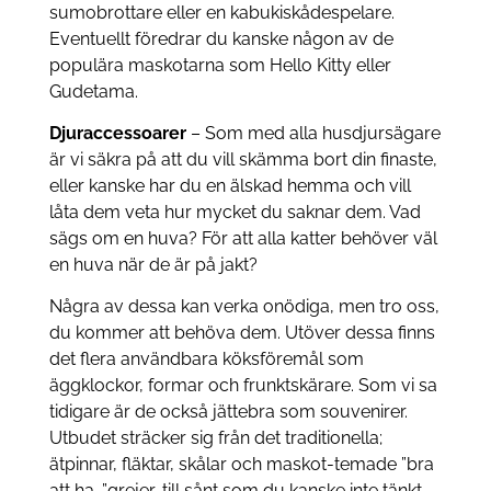
sumobrottare eller en kabukiskådespelare.
Eventuellt föredrar du kanske någon av de
populära maskotarna som Hello Kitty eller
Gudetama.
Djuraccessoarer
– Som med alla husdjursägare
är vi säkra på att du vill skämma bort din finaste,
eller kanske har du en älskad hemma och vill
låta dem veta hur mycket du saknar dem. Vad
sägs om en huva? För att alla katter behöver väl
en huva när de är på jakt?
Några av dessa kan verka onödiga, men tro oss,
du kommer att behöva dem. Utöver dessa finns
det flera användbara köksföremål som
äggklockor, formar och frunktskärare. Som vi sa
tidigare är de också jättebra som souvenirer.
Utbudet sträcker sig från det traditionella;
ätpinnar, fläktar, skålar och maskot-temade ”bra
att ha-”grejer, till sånt som du kanske inte tänkt