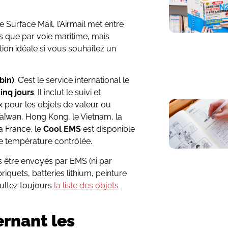
le Surface Mail, l’Airmail met entre
vés que par voie maritime, mais
ption idéale si vous souhaitez un
in)
. C’est le service international le
inq jours
. Il inclut le suivi et
ix pour les objets de valeur ou
Taïwan, Hong Kong, le Vietnam, la
la France, le
Cool EMS
est disponible
e température contrôlée.
s être envoyés par EMS (ni par
iquets, batteries lithium, peinture
sultez toujours
la liste des objets
rnant les