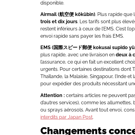
disponible.
Airmail (航空便 kōkūbin)
. Plus rapide que 
trois et dix jours
. Les tarifs sont plus éle
restent inférieurs à ceux de l’EMS. C’est l’o
envoi rapide sans payer les frais EMS.
EMS (国際スピード郵便 kokusai supīdo yūb
plus rapide, avec une livraison en
deux à c
l’assurance, ce qui en fait un excellent cho
urgents. Pour certaines destinations dont 
Thaïlande, la Malaisie, Singapour, l’Inde et 
pour expédier des produits nécessitant un
Attention :
certains articles ne peuvent pa
d’autres services), comme les allumettes, br
ou sprays aérosols. Avant tout envoi, con
interdits par Japan Post
.
Changements conce