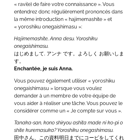
« ravi(e) de faire votre connaissance ». Vous
entendrez donc régulièrement prononcés dans
la même introduction « hajimemashite » et
« yoroshiku onegaishimasu »:
Hajimemashite, Anna desu. Yoroshiku
onegaishimasu.
はじめまして, アンナ です。よろしく お願いしま
す。
Enchantée, je suis Anna.
Vous pouvez également utiliser « yoroshiku
onegaishimasu » lorsque vous voulez
demander à un membre de votre équipe de
vous aider à réaliser une tâche. Vous pouvez le
considérer comme un « Je compte sur vous ».
Tanaka-san, kono shiryou ashita made ni ko-pi o
shite kuremasuka? Yoroshiku onegashimasu.
田中さん、この資料明日までにコーピをしてくれ