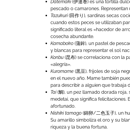
Datemaki
(伊達巻) es una tortilla dul
pescado o camarones. Representan u
Tazukuri
(田作り), sardinas secas cocid
cuando estos peces se utilizaban para
significado literal es «hacedor de ar
cosecha abundante.
Kamaboko
(蒲鉾), un pastel de pescad
y blancas para representar el sol nac
Konbu
(昆布) se correlaciona con la pa
«alegría».
Kuromame
(黒豆), frijoles de soja ne
en el nuevo año. Mame también puede
para describir a alguien que trabaja 
Tai
(鯛), un pez llamado dorada roja, 
medetai, que significa felicitaciones.
afortunado.
Nishiki tamago
(錦卵/二色玉子), un huevo
Su amarillo simboliza el oro y su blan
riqueza y la buena fortuna.