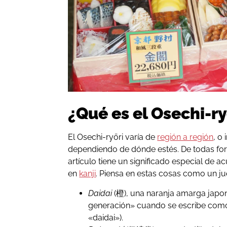
¿Qué es el Osechi-ry
El Osechi-ryōri varía de
región a región
, o
dependiendo de dónde estés. De todas fo
artículo tiene un significado especial de a
en
kanji
. Piensa en estas cosas como un ju
Daidai
(橙), una naranja amarga japon
generación» cuando se escribe co
«daidai»).