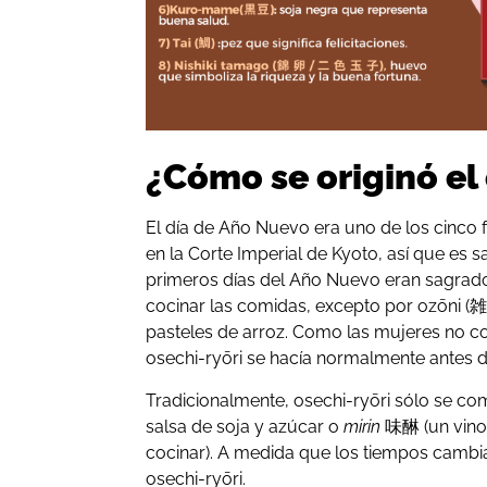
¿Cómo se originó el 
El día de Año Nuevo era uno de los cinco 
en la Corte Imperial de Kyoto, así que es s
primeros días del Año Nuevo eran sagrado
cocinar las comidas, excepto por ozōni (雑
pasteles de arroz. Como las mujeres no c
osechi-ryōri se hacía normalmente antes d
Tradicionalmente, osechi-ryōri sólo se c
salsa de soja y azúcar o
mirin
味醂 (un vino 
cocinar). A medida que los tiempos cambia
osechi-ryōri.