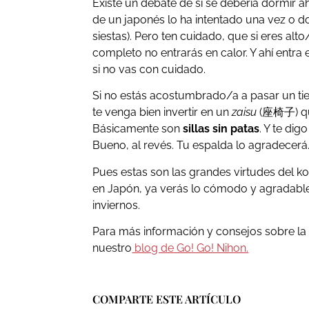
Existe un debate de si se debería dormir 
de un japonés lo ha intentado una vez o 
siestas). Pero ten cuidado, que si eres alt
completo no entrarás en calor. Y ahí entr
si no vas con cuidado.
Si no estás acostumbrado/a a pasar un ti
te venga bien invertir en un
zaisu
(座椅子) qu
Básicamente son
sillas sin patas
. Y te digo
Bueno, al revés. Tu espalda lo agradecerá
Pues estas son las grandes virtudes del k
en Japón, ya verás lo cómodo y agradable 
inviernos.
Para más información y consejos sobre la 
nuestro
blog de Go! Go! Nihon.
COMPARTE ESTE ARTÍCULO