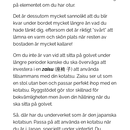
på elementet om du har otur.
Det är dessutom mycket sannolikt att du blir
kvar under bordet mycket längre än vad du
hade tänkt dig, eftersom det är riktigt “svårt” att
lämna en varm och skön plats när resten av
bostaden är mycket kallare!
Om du inte är van vid att sitta på golvet under
längre perioder kanske du ska överväga att
investera i en
zaisu
(座椅 子) att använda
tillsammans med din kotatsu. Zaisu ser ut som
en stol utan ben och passar perfekt ihop med en
kotatsu. Ryggstödet gör stor skillnad för
bekvämligheten men även din hållning när du
ska sitta på golvet.
Så, där har du underverket som är den japanska
kotatsun. Passa på att använda en kotatsu när
du är i Japan, speciellt under vintertid. Du