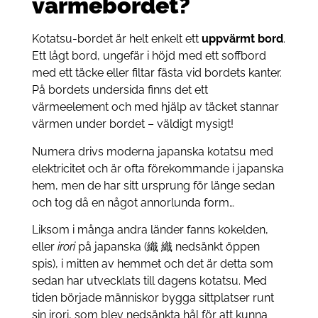
värmebordet?
Kotatsu-bordet är helt enkelt ett
uppvärmt bord
.
Ett lågt bord, ungefär i höjd med ett soffbord
med ett täcke eller filtar fästa vid bordets kanter.
På bordets undersida finns det ett
värmeelement och med hjälp av täcket stannar
värmen under bordet – väldigt mysigt!
Numera drivs moderna japanska kotatsu med
elektricitet och är ofta förekommande i japanska
hem, men de har sitt ursprung för länge sedan
och tog då en något annorlunda form…
Liksom i många andra länder fanns kokelden,
eller
irori
på japanska (織 織 nedsänkt öppen
spis), i mitten av hemmet och det är detta som
sedan har utvecklats till dagens kotatsu. Med
tiden började människor bygga sittplatser runt
sin irori, som blev nedsänkta hål för att kunna