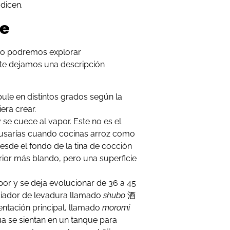
dicen.
ke
no podremos explorar
 te dejamos una descripción
ule en distintos grados según la
era crear.
 se cuece al vapor. Este no es el
 usarías cuando cocinas arroz como
esde el fondo de la tina de cocción
erior más blando, pero una superficie
por y se deja evolucionar de 36 a 45
iciador de levadura llamado
shubo
酒
ntación principal, llamado
moromi
ua se sientan en un tanque para