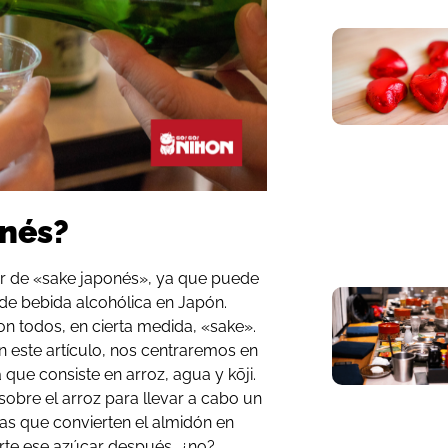
onés?
r de «sake japonés», ya que puede
 de bebida alcohólica en Japón.
 todos, en cierta medida, «sake».
este artículo, nos centraremos en
 que consiste en arroz, agua y kōji.
sobre el arroz para llevar a cabo un
s que convierten el almidón en
rte ese azúcar después, ¿no?