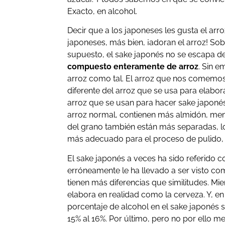
Exacto, en alcohol.
Decir que a los japoneses les gusta el arr
japoneses, más bien, ¡adoran el arroz! Sob
supuesto, el sake japonés no se escapa d
compuesto enteramente de arroz
. Sin 
arroz como tal. El arroz que nos comemos 
diferente del arroz que se usa para elabor
arroz que se usan para hacer sake japon
arroz normal, contienen más almidón, meno
del grano también están más separadas, 
más adecuado para el proceso de pulido, 
El sake japonés a veces ha sido referido
erróneamente le ha llevado a ser visto co
tienen más diferencias que similitudes. Mie
elabora en realidad como la cerveza. Y, en
porcentaje de alcohol en el sake japonés 
15% al 16%. Por último, pero no por ello m