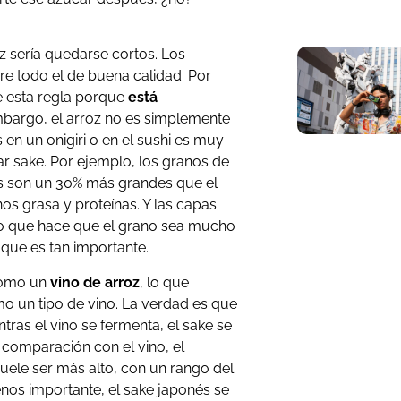
oz sería quedarse cortos. Los
re todo el de buena calidad. Por
e esta regla porque
está
embargo, el arroz no es simplemente
en un onigiri o en el sushi es muy
ar sake. Por ejemplo, los granos de
és son un 30% más grandes que el
s grasa y proteínas. Y las capas
lo que hace que el grano sea mucho
que es tan importante.
 como un
vino de arroz
, lo que
mo un tipo de vino. La verdad es que
ntras el vino se fermenta, el sake se
 comparación con el vino, el
suele ser más alto, con un rango del
enos importante, el sake japonés se