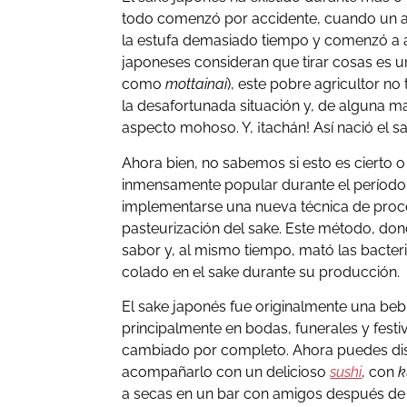
todo comenzó por accidente, cuando un ag
la estufa demasiado tiempo y comenzó a
japoneses consideran que tirar cosas es u
como
mottainai
), este pobre agricultor 
la desafortunada situación y, de alguna m
aspecto mohoso. Y, ¡tachán! Así nació el s
Ahora bien, no sabemos si esto es cierto o
inmensamente popular durante el período
implementarse una nueva técnica de proce
pasteurización del sake. Este método, don
sabor y, al mismo tiempo, mató las bacte
colado en el sake durante su producción.
El sake japonés fue originalmente una be
principalmente en bodas, funerales y festi
cambiado por completo. Ahora puedes disf
acompañarlo con un delicioso
sushi
, con
k
a secas en un bar con amigos después de 