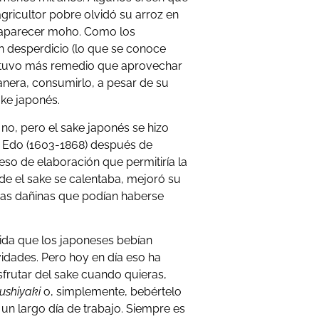
ricultor pobre olvidó su arroz en
 aparecer moho. Como los
n desperdicio (lo que se conoce
no tuvo más remedio que aprovechar
anera, consumirlo, a pesar de su
ake japonés.
 no, pero el sake japonés se hizo
 Edo (1603-1868) después de
so de elaboración que permitiría la
de el sake se calentaba, mejoró su
rias dañinas que podían haberse
bida que los japoneses bebían
vidades. Pero hoy en día eso ha
rutar del sake cuando quieras,
ushiyaki
o, simplemente, bebértelo
un largo día de trabajo. Siempre es