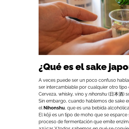
¿Qué es el sake jap
A veces puede ser un poco confuso habla
ser intercambiable por cualquier otro tipo
Cerveza, whisky, vino y
nihonshu
(日本酒) son
Sin embargo, cuando hablemos de sake en 
el
Nihonshu
, que es una bebida alcohólica
El kōji es un tipo de moho que se esparce 
proceso de fermentación que emite enzima
azúcar. Y todos sabemos en qué se convie