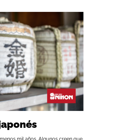
 japonés
o menos mil años. Algunos creen que