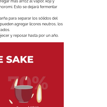
egar más arroz al vapor, kōji y
oromi. Esto se dejará fermentar
arña para separar los sólidos del
 pueden agregar licores neutros, los
zados.
jecer y reposar hasta por un año.