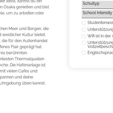
er lebst, kannst du ein
n Osaka genießen und bist
le, um zu arbeiten oder
Studentenwo
chen Meer und Bergen, die
Unterstützung
 westlicher Kultur bietet.
Wifi ist in de
n, die für den Außenhandel
Unterstützung
Vollzeitbesch
enes Flair geprägt hat.
Englischspra
hres berühmten
anntesten Thermalquellen
che. Die Hafenanlage ist
 mit vielen Cafés und
tspannen und deine
n Umgebung üben kannst.