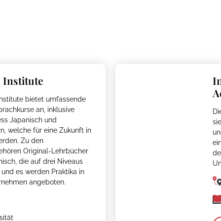
Institute
I
A
stitute bietet umfassende
rachkurse an, inklusive
Di
ess Japanisch und
si
n, welche für eine Zukunft in
un
erden. Zu den
ei
gehören Original-Lehrbücher
de
isch, die auf drei Niveaus
Um
, und es werden Praktika in
ernehmen angeboten.
sität