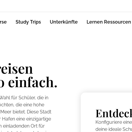
rse
Study Trips
Unterkünfte
Lernen Ressourcen
reisen
o einfach.
ahl für Schüler, die in
öchten, die eine hohe
Entdec
eer bietet. Diese Stadt
r Hafen eine einzigartige
Konfiguriere ein
m einladenden Ort für
deine ideale Schu