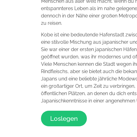
Menschen aus aller Welt macht. Wenn du hi
entspannteres Leben als im nahe gelegene
dennoch in der Nähe einer großen Metropo
zu reisen.
Kobe ist eine bedeutende Hafenstadt zwis
eine stilvolle Mischung aus japanischer und
Sie war einer der ersten japanischen Häfe
geöffnet wurden, was ihr modernes und off
Viele Menschen kennen die Stadt wegen i
Rindfleischs, aber sie bietet auch die bek
Japans und eine beliebte jährliche Modewo
ein großartiger Ort, um Zeit zu verbringen,
öffentlichen Plätzen, an denen du dich en
Japanischkenntnisse in einer angenehme
Loslegen