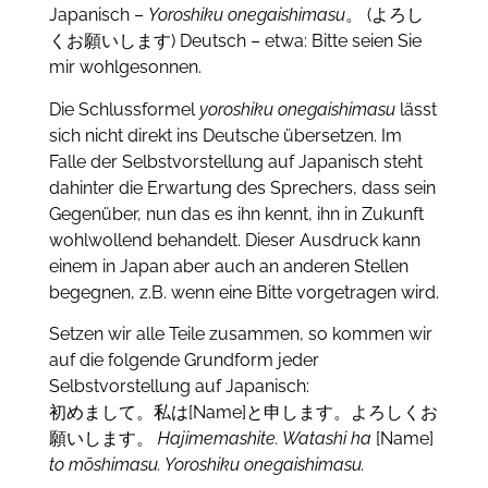
Japanisch –
Yoroshiku onegaishimasu
。 (よろし
くお願いします) Deutsch – etwa: Bitte seien Sie
mir wohlgesonnen.
Die Schlussformel
yoroshiku onegaishimasu
lässt
sich nicht direkt ins Deutsche übersetzen. Im
Falle der Selbstvorstellung auf Japanisch steht
dahinter die Erwartung des Sprechers, dass sein
Gegenüber, nun das es ihn kennt, ihn in Zukunft
wohlwollend behandelt. Dieser Ausdruck kann
einem in Japan aber auch an anderen Stellen
begegnen, z.B. wenn eine Bitte vorgetragen wird.
Setzen wir alle Teile zusammen, so kommen wir
auf die folgende Grundform jeder
Selbstvorstellung auf Japanisch:
初めまして。私は[Name]と申します。よろしくお
願いします。
Hajimemashite. Watashi ha
[Name]
to mōshimasu. Yoroshiku onegaishimasu.