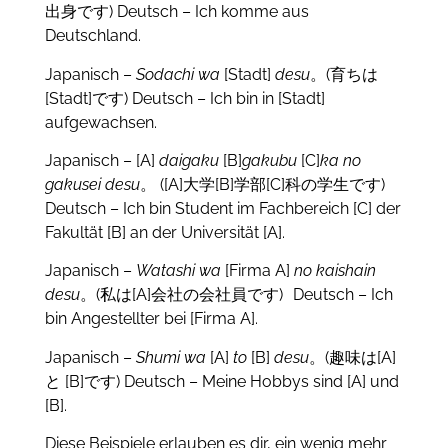
出身です) Deutsch – Ich komme aus
Deutschland.
Japanisch –
Sodachi wa
[Stadt]
desu
。(育ちは
[Stadt]です) Deutsch – Ich bin in [Stadt]
aufgewachsen.
Japanisch – [A]
daigaku
[B]
gakubu
[C]
ka no
gakusei desu
。 ([A]大学[B]学部[C]科の学生です)
Deutsch – Ich bin Student im Fachbereich [C] der
Fakultät [B] an der Universität [A].
Japanisch –
Watashi wa
[Firma A]
no kaishain
desu
。(私は[A]会社の会社員です) Deutsch – Ich
bin Angestellter bei [Firma A].
Japanisch –
Shumi wa
[A]
to
[B]
desu
。(趣味は[A]
と [B]です) Deutsch – Meine Hobbys sind [A] und
[B].
Diese Beispiele erlauben es dir, ein wenig mehr