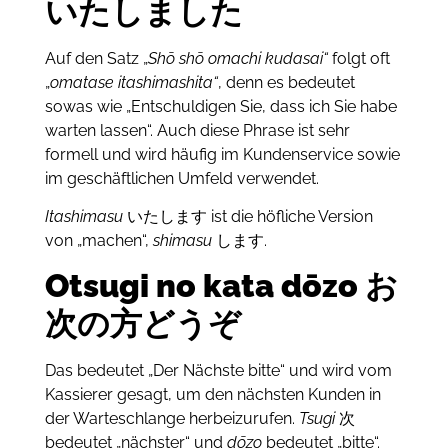
いたしました
Auf den Satz „
Shō shō omachi kudasai“
folgt oft
„
omatase itashimashita“
, denn es bedeutet
sowas wie „
Entschuldigen Sie, dass ich Sie habe
warten lassen“
. Auch diese Phrase ist sehr
formell und wird häufig im Kundenservice sowie
im geschäftlichen Umfeld verwendet.
Itashimasu
いたします ist die höfliche Version
von „machen“,
shimasu
します.
Otsugi no kata dōzo お
次の方どうぞ
Das bedeutet „Der Nächste bitte“ und wird vom
Kassierer gesagt, um den nächsten Kunden in
der Warteschlange herbeizurufen.
Tsugi
次
bedeutet „nächster“ und
dōzo
bedeutet „bitte“.