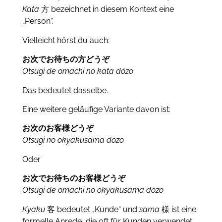
Kata
方 bezeichnet in diesem Kontext eine
„Person“.
Vielleicht hörst du auch:
お
次でお待ちの方
どうぞ
Otsugi de omachi no kata dōzo
Das bedeutet dasselbe.
Eine weitere geläufige Variante davon ist:
お次のお客様どうぞ
Otsugi no okyakusama dōzo
Oder
お
次でお待ちの
お客様どうぞ
Otsugi de omachi no okyakusama dōzo
Kyaku
客 bedeutet „Kunde“ und
sama
様 ist eine
formelle Anrede, die oft für Kunden verwendet