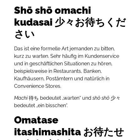
Shō shō omachi
kudasai 少々お待ちくだ
さい
Das ist eine formelle Art jemanden zu bitten,
kurz zu warten.
S
ehr häufig im Kundenservice
und in geschäftlichen Situationen zu hören,
beispielsweise in Restaurants, Banken,
Kaufhäusern, Postämtern und natürlich in
Convenience Stores.
Machi
待ち bedeutet „warten“ und
shō shō
少々
bedeutet „ein bisschen“.
Omatase
itashimashita お待たせ