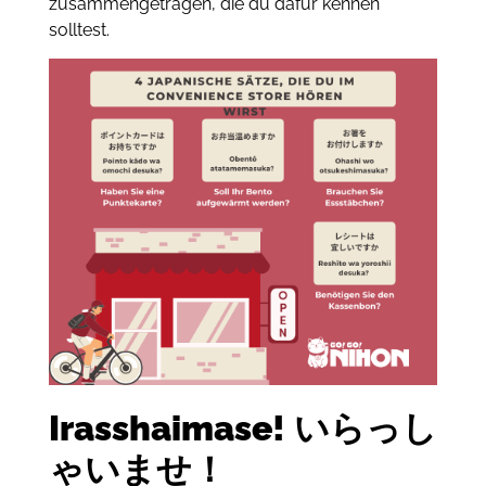
zusammengetragen, die du dafür kennen
solltest.
Irasshaimase!
いらっし
ゃいませ！