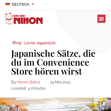
DEUTSCH
Blog ·
Lerne Japanisch
Japanische Sätze, die
du im Convenience
Store hören wirst
By
Maren Balve
19 Mai 2021
Lesezeit:
4
minutes