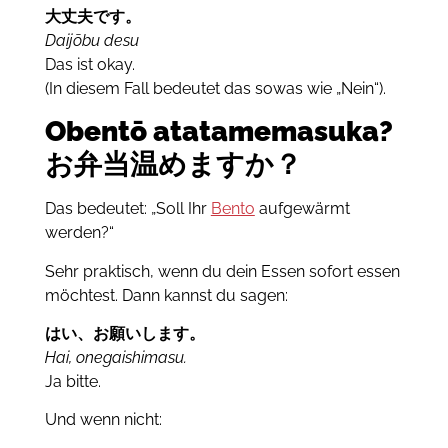
大丈夫です。
Daijōbu desu
Das ist okay.
(In diesem Fall bedeutet das sowas wie „Nein“).
Obentō atatamemasuka?
お弁当温めますか？
Das bedeutet: „Soll Ihr
Bento
aufgewärmt
werden?“
Sehr praktisch, wenn du dein Essen sofort essen
möchtest. Dann kannst du sagen:
はい、お願いします。
Hai, onegaishimasu.
Ja bitte.
Und wenn nicht: