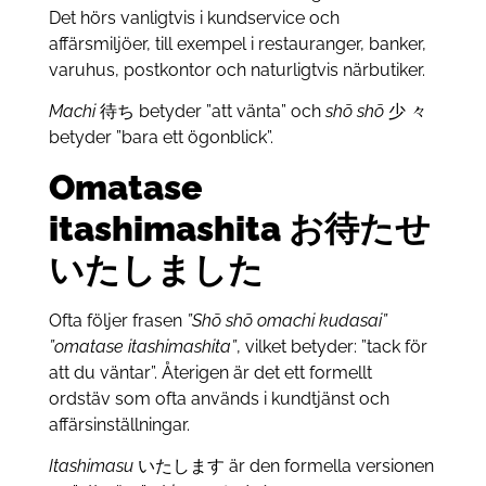
Det hörs vanligtvis i kundservice och
affärsmiljöer, till exempel i restauranger, banker,
varuhus, postkontor och naturligtvis närbutiker.
Machi
待ち betyder ”att vänta” och
shō shō
少 々
betyder ”bara ett ögonblick”.
Omatase
itashimashita お待たせ
いたしました
Ofta följer frasen
”Shō shō omachi kudasai”
”omatase itashimashita”
, vilket betyder: ”tack för
att du väntar”. Återigen är det ett formellt
ordstäv som ofta används i kundtjänst och
affärsinställningar.
Itashimasu
いたします är den formella versionen