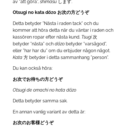
av ”att göra”,
shimasu
します.
Otsugi no kata dōzo お次の方どうぞ
Detta betyder ”Nästa i raden tack” och du
kommer att höra detta när du väntar i raden och
kassören ropar efter nästa kund.
Tsugi
次
betyder ”nästa” och
dōzo
betyder ”varsågod”,
eller ”har har du” om du erbjuder någon något.
Kata
方 betyder i detta sammanhang ”person”.
Du kan också höra:
お
次でお待ちの方
どうぞ
Otsugi de omachi no kata dōzo
Detta betyder samma sak.
En annan vanlig variant av detta är:
お次のお客様どうぞ