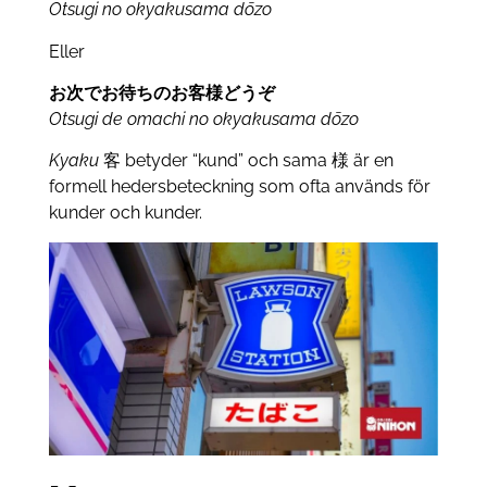
Otsugi no okyakusama dōzo
Eller
お
次でお待ちの
お客様どうぞ
Otsugi de omachi no okyakusama dōzo
Kyaku
客 betyder “kund” och sama 様 är en
formell hedersbeteckning som ofta används för
kunder och kunder.