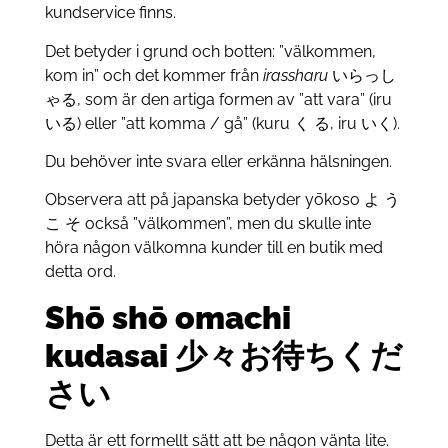
kundservice finns.
Det betyder i grund och botten: ”välkommen,
kom in” och det kommer från
irassharu
いらっし
ゃる, som är den artiga formen av ”att vara” (iru
いる) eller ”att komma / gå” (kuru く る, iru いく).
Du behöver inte svara eller erkänna hälsningen.
Observera att på japanska betyder yōkoso よ う
こ そ också ”välkommen”, men du skulle inte
höra någon välkomna kunder till en butik med
detta ord.
Shō shō omachi
kudasai 少々お待ちくだ
さい
Detta är ett formellt sätt att be någon vänta lite.