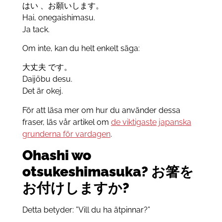
はい 、お願いします。
Hai, onegaishimasu.
Ja tack.
Om inte, kan du helt enkelt säga:
大丈夫 です。
Daijōbu desu.
Det är okej.
För att läsa mer om hur du använder dessa
fraser, läs vår artikel om
de viktigaste japanska
grunderna för vardagen
.
Ohashi wo
otsukeshimasuka? お箸を
お付けしますか?
Detta betyder: ”Vill du ha ätpinnar?”