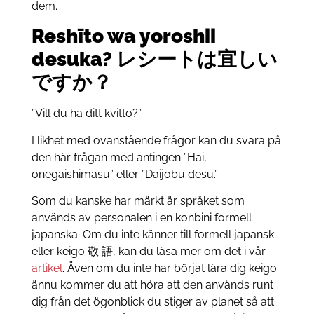
dem.
Reshīto wa yoroshii
desuka? レシートは宜しい
ですか？
”Vill du ha ditt kvitto?”
I likhet med ovanstående frågor kan du svara på
den här frågan med antingen ”Hai,
onegaishimasu” eller ”Daijōbu desu.”
Som du kanske har märkt är språket som
används av personalen i en konbini formell
japanska. Om du inte känner till formell japansk
eller keigo 敬 語, kan du läsa mer om det i vår
artikel
. Även om du inte har börjat lära dig keigo
ännu kommer du att höra att den används runt
dig från det ögonblick du stiger av planet så att