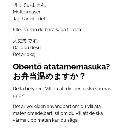
持っていません。
Motte imasen.
Jag har inte det.
Eller så kan du bara säga till dem:
大丈夫 です。
Daijōbu desu
Det är okej.
Obentō atatamemasuka?
お弁当温めますか？
Detta betyder: ”Vill du att din bentō ska värmas
upp?”
Det är verkligen användbart om du vill äta
maten omedelbart, så om du vill att de ska
värma upp maten kan du säga: