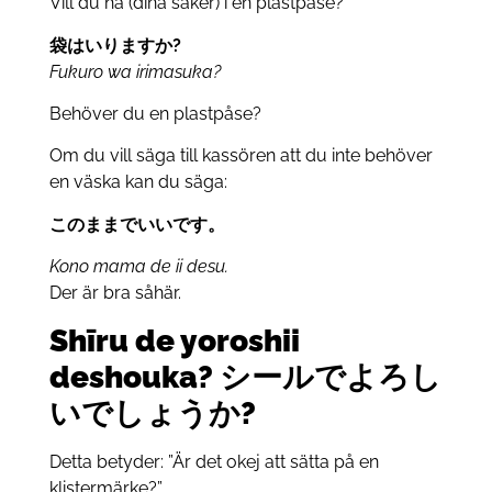
Vill du ha (dina saker) i en plastpåse?
袋はいりますか?
Fukuro wa irimasuka?
Behöver du en plastpåse?
Om du vill säga till kassören att du inte behöver
en väska kan du säga:
このままでいいです。
Kono mama de ii desu.
Der är bra såhär.
Shīru de yoroshii
deshouka? シールでよろし
いでしょうか?
Detta betyder: ”Är det okej att sätta på en
klistermärke?”