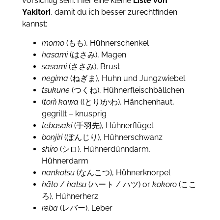
vorsichtig sein. Hier eine kleine
Liste von
Yakitori
, damit du ich besser zurechtfinden
kannst:
momo
(もも), Hühnerschenkel
hasami
(はさみ), Magen
sasami
(ささみ), Brust
negima
(ねぎま), Huhn und Jungzwiebel
tsukune
(つくね), Hühnerfleischbällchen
(
tori
)
kawa
((とり)かわ), Hänchenhaut,
gegrillt – knusprig
tebasaki
(手羽先), Hühnerflügel
bonjiri
(ぼんじり), Hühnerschwanz
shiro
(シロ), Hühnerdünndarm,
Hühnerdarm
nankotsu
(なんこつ), Hühnerknorpel
hāto
/
hatsu
(ハート / ハツ) or
kokoro
(ここ
ろ), Hühnerherz
rebā
(レバー), Leber