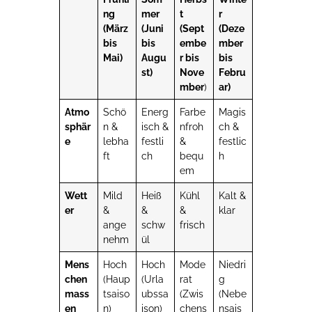
ng
mer
t
r
(März
(Juni
(Sept
(Deze
bis
bis
embe
mber
Mai)
Augu
r bis
bis
st)
Nove
Febru
mber
)
ar)
Atmo
Schö
Energ
Farbe
Magis
sphär
n &
isch &
nfroh
ch &
e
lebha
festli
&
festlic
ft
ch
bequ
h
em
Wett
Mild
Heiß
Kühl
Kalt &
er
&
&
&
klar
ange
schw
frisch
nehm
ül
Mens
Hoch
Hoch
Mode
Niedri
chen
(Haup
(Urla
rat
g
mass
tsaiso
ubssa
(Zwis
(Nebe
en
n)
ison)
chens
nsais