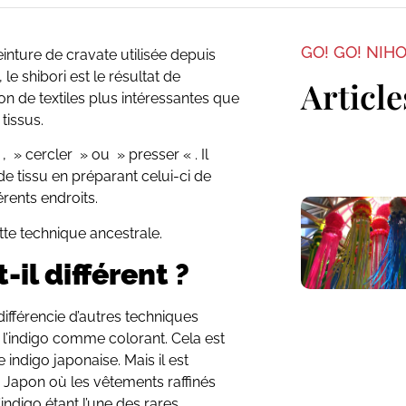
GO! GO! NIH
inture de cravate utilisée depuis
le shibori est le résultat de
Article
 de textiles plus intéressantes que
tissus.
 » cercler » ou » presser « . Il
de tissu en préparant celui-ci de
férents endroits.
ette technique ancestrale.
-il différent ?
e différencie d’autres techniques
de l’indigo comme colorant. Cela est
 indigo japonaise. Mais il est
u Japon où les vêtements raffinés
indigo étant l’une des rares