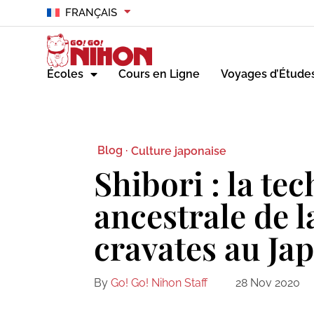
FRANÇAIS
Écoles
Cours en Ligne
Voyages d’Étude
Blog ·
Culture japonaise
Shibori : la te
ancestrale de l
cravates au Ja
By
Go! Go! Nihon Staff
28 Nov 2020