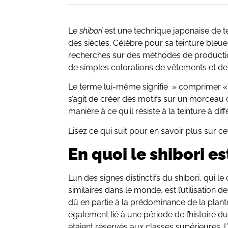
Le
shibori
est une technique japonaise de te
des siècles. Célèbre pour sa teinture bleue, 
recherches sur des méthodes de production
de simples colorations de vêtements et de 
Le terme lui-même signifie » comprimer « ,
s’agit de créer des motifs sur un morceau 
manière à ce qu’il résiste à la teinture à dif
Lisez ce qui suit pour en savoir plus sur c
En quoi le shibori est
L’un des signes distinctifs du shibori, qui l
similaires dans le monde, est l’utilisation 
dû en partie à la prédominance de la plante
également lié à une période de l’histoire d
étaient réservés aux classes supérieures. L’