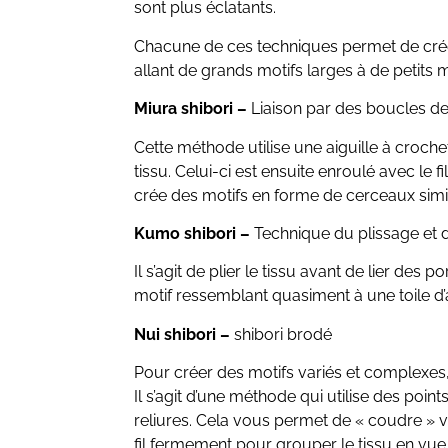
sont plus éclatants.
Chacune de ces techniques permet de crée
allant de grands motifs larges à de petits
Miura shibori –
Liaison par des boucles de 
Cette méthode utilise une aiguille à croch
tissu. Celui-ci est ensuite enroulé avec le f
crée des motifs en forme de cerceaux simil
Kumo shibori –
Technique du plissage et d
Il s’agit de plier le tissu avant de lier des 
motif ressemblant quasiment à une toile d’
Nui shibori
–
shibori brodé
Pour créer des motifs variés et complexes,
Il s’agit d’une méthode qui utilise des poi
reliures. Cela vous permet de « coudre » vo
fil fermement pour grouper le tissu en vue 