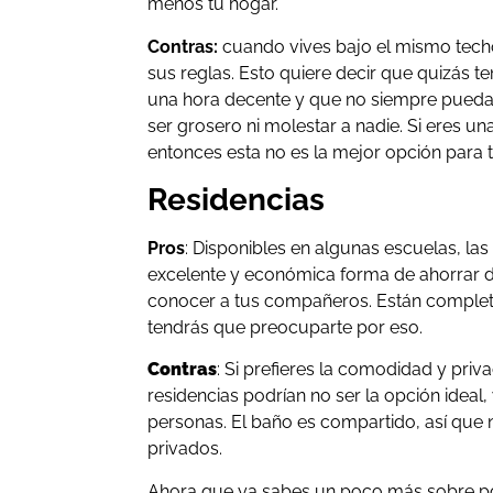
menos tu hogar.
Contras:
cuando vives bajo el mismo techo
sus reglas. Esto quiere decir que quizás t
una hora decente y que no siempre puedas 
ser grosero ni molestar a nadie. Si eres 
entonces esta no es la mejor opción para ti
Residencias
Pros
: Disponibles en algunas escuelas, las
excelente y económica forma de ahorrar din
conocer a tus compañeros. Están comple
tendrás que preocuparte por eso.
Contras
: Si prefieres la comodidad y priv
residencias podrían no ser la opción ideal,
personas. El baño es compartido, así que 
privados.
Ahora que ya sabes un poco más sobre p