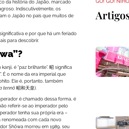
GO! GO! NIH
co da história do Japão, marcado
groso. Indiscutivelmente, os
Artigo
ram o Japão no país que muitos de
ignificativa e por que há um feriado
is para descobrir.
ōwa”?
anji, é “paz brilhante”. 昭 significa
z”. É o nome da era imperial que
hito. Ele é, portanto, também
a tennō
昭和天皇).
mperador é chamado dessa forma, é
ão referir-se ao imperador pelo
erador tenha sua própria era –
ja renomeada com cada novo
ador Shōwa morreu em 1989, seu