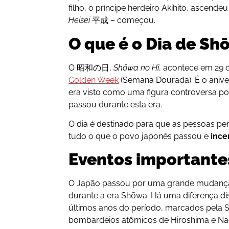
filho, o príncipe herdeiro Akihito, ascende
Heisei
平成 – começou.
O que é o Dia de Sh
O 昭和の日,
Shōwa no Hi
, acontece em 29 d
Golden Week
(Semana Dourada). É o aniv
era visto como uma figura controversa p
passou durante esta era.
O dia é destinado para que as pessoas p
tudo o que o povo japonês passou e
ince
Eventos importante
O Japão passou por uma grande mudança c
durante a era Shōwa. Há uma diferença dist
últimos anos do período, marcados pela 
bombardeios atômicos de Hiroshima e Na