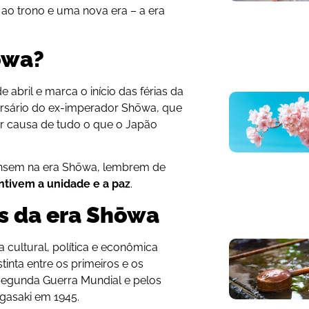
u ao trono e uma nova era – a era
ōwa?
e abril e marca o início das férias da
ersário do ex-imperador Shōwa, que
or causa de tudo o que o Japão
ensem na era Shōwa, lembrem de
ntivem a unidade e a paz
.
s da era Shōwa
ultural, política e econômica
inta entre os primeiros e os
Segunda Guerra Mundial e pelos
gasaki em 1945.