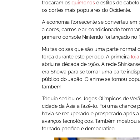
trocaram os
quimonos
e estilos de cabelo
os cortes mais populares do Ocidente.
A economia florescente se converteu em p
a cores, carros e ar-condicionado tornara
primeiro console Nintendo foi lançado no f
Muitas coisas que são uma parte normal 
força durante este período. A primeira
loj
abriu na década de 1960. A rede Shinkans
era Shōwa para se tornar uma parte indis
público do Japão. O anime se tornou popu
também.
Tóquio sediou os Jogos Olímpicos de Verã
cidade da Ásia a fazê-lo. Foi uma chanc
havia se recuperado e prosperado após a
avanços tecnológicos. Também mostrou 
tornado pacífico e democrático.