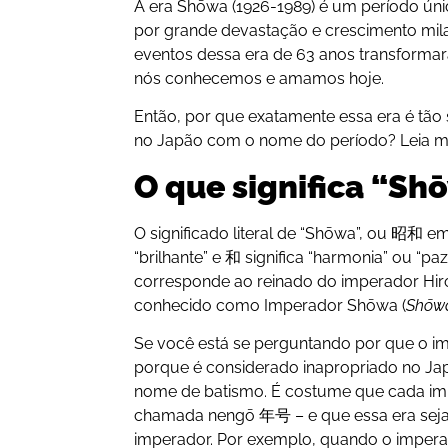
A era Shōwa (1926-1989) é um período úni
por grande devastação e crescimento mila
eventos dessa era de 63 anos transforma
nós conhecemos e amamos hoje.
Então, por que exatamente essa era é tão s
no Japão com o nome do período? Leia ma
O que significa “Sh
O significado literal de “Shōwa”, ou 昭和 em k
“brilhante” e 和 significa “harmonia” ou “pa
corresponde ao reinado do imperador Hiro
conhecido como Imperador Shōwa (
Shōw
Se você está se perguntando por que o i
porque é considerado inapropriado no Jap
nome de batismo. É costume que cada imp
chamada nengō 年号 – e que essa era se
imperador. Por exemplo, quando o imper