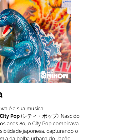
a
ōwa é a sua música —
City Pop
(シティ・ポップ). Nascido
nos anos 80, o City Pop combinava
nsibilidade japonesa, capturando o
mia da bolha urbana do Japão.