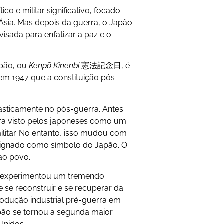
co e militar significativo, focado
Ásia. Mas depois da guerra, o Japão
evisada para enfatizar a paz e o
apão, ou
Kenpō Kinenbi
憲法記念日, é
em 1947 que a constituição pós-
ticamente no pós-guerra. Antes
era visto pelos japoneses como um
militar. No entanto, isso mudou com
esignado como símbolo do Japão. O
 ao povo.
ão experimentou um tremendo
 se reconstruir e se recuperar da
odução industrial pré-guerra em
apão se tornou a segunda maior